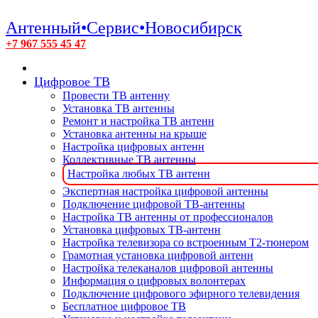
Антенный•Сервис•Новосибирск
+7 967 555 45 47
Цифровое ТВ
Провести ТВ антенну
Установка ТВ антенны
Ремонт и настройка ТВ антенн
Установка антенны на крыше
Настройка цифровых антенн
Коллективные ТВ антенны
Настройка любых ТВ антенн
Экспертная настройка цифровой антенны
Подключение цифровой ТВ-антенны
Настройка ТВ антенны от профессионалов
Установка цифровых ТВ-антенн
Настройка телевизора со встроенным T2-тюнером
Грамотная установка цифровой антенн
Настройка телеканалов цифровой антенны
Информация о цифровых волонтерах
Подключение цифрового эфирного телевидения
Бесплатное цифровое ТВ