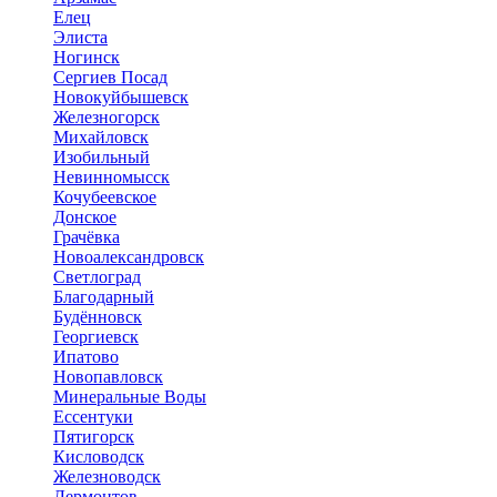
Елец
Элиста
Ногинск
Сергиев Посад
Новокуйбышевск
Железногорск
Михайловск
Изобильный
Невинномысск
Кочубеевское
Донское
Грачёвка
Новоалександровск
Светлоград
Благодарный
Будённовск
Георгиевск
Ипатово
Новопавловск
Минеральные Воды
Ессентуки
Пятигорск
Кисловодск
Железноводск
Лермонтов