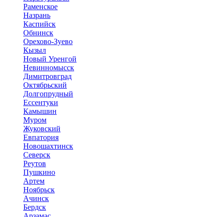
Раменское
Назрань
Каспийск
Обнинск
Орехово-Зуево
Кызыл
Новый Уренгой
Невинномысск
Димитровград
Октябрьский
Долгопрудный
Ессентуки
Камышин
Муром
Жуковский
Евпатория
Новошахтинск
Северск
Реутов
Пушкино
Артем
Ноябрьск
Ачинск
Бердск
Арзамас