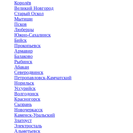
Королёв
Великий Новгород
Старый Оскол
Мытищи
Псков
Люберцы
Южно-Сахалинск
Бийск
Прокопьевск
Армавир
Балаково
Рыбинск
Абакан
Северодвинск
Петропавловск-Камчатский
Норильск
Уссурийск
Волгодонск
Красногорск
Сызрань
Новочеркасск
Каменск-Уральский
Златоуст
Электросталь
Альметьевск