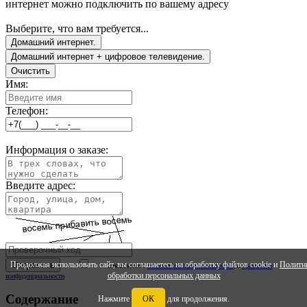
интернет можно подключить по вашему адресу
Выберите, что вам требуется...
Домашний интернет.
Домашний интернет + цифровое телевидение.
Очистить
Имя:
Телефон:
Информация о заказе:
Введите адрес:
Продолжая использовать сайт, вы соглашаетесь на обработку файлов cookie и
Полити
Ознакомлен с
ползовательским соглашением
и
правилами
обработки персональных данных
конфиденциальности
Содержание
Нажмите
ОК
для продолжения.