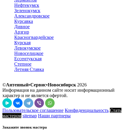
Нефтекумск
Зеленокумск
Александровское
Курсавка
Дивное
Арзгир
Красногвардейское
Курская
Левокумское
Новоселицкое
Ессентукская
Степное
Летняя Ставка
©
Антенный•Сервис•Новосибирск
2026
Информация на данном сайте носит информационный
характер и не является офертой.
Пользовательское соглашение
Конфиденциальность
Стать
мастером
sitemap
Наши партнеры
Закажите звонок мастера