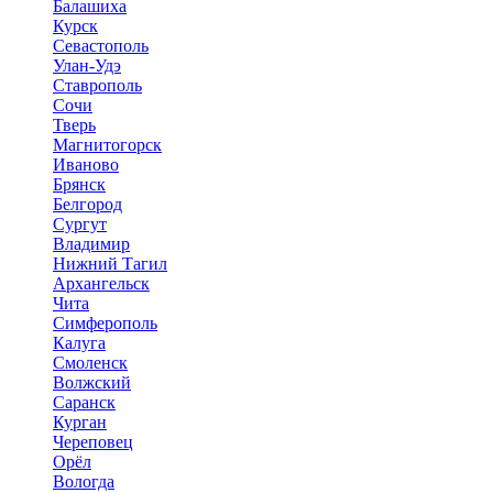
Балашиха
Курск
Севастополь
Улан-Удэ
Ставрополь
Сочи
Тверь
Магнитогорск
Иваново
Брянск
Белгород
Сургут
Владимир
Нижний Тагил
Архангельск
Чита
Симферополь
Калуга
Смоленск
Волжский
Саранск
Курган
Череповец
Орёл
Вологда