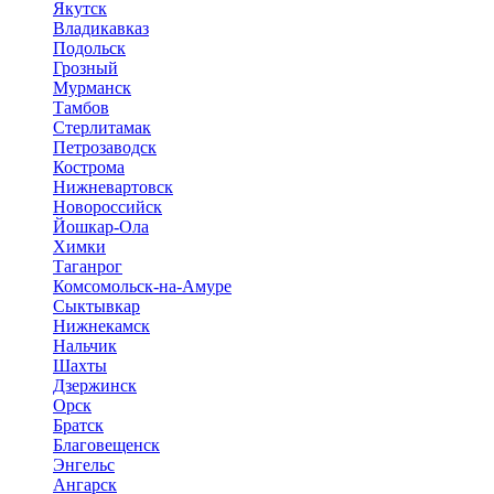
Якутск
Владикавказ
Подольск
Грозный
Мурманск
Тамбов
Стерлитамак
Петрозаводск
Кострома
Нижневартовск
Новороссийск
Йошкар-Ола
Химки
Таганрог
Комсомольск-на-Амуре
Сыктывкар
Нижнекамск
Нальчик
Шахты
Дзержинск
Орск
Братск
Благовещенск
Энгельс
Ангарск