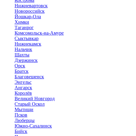
Кострома
Нижневартовск
Новороссийск
Йошкар-Ола
Химки
Таганрог
Комсомольск-на-Амуре
Сыктывкар
Нижнекамск
Нальчик
Шахты
Дзержинск
Орск
Братск
Благовещенск
Энгельс
Ангарск
Королёв
Великий Новгород
Старый Оскол
Мытищи
Псков
Люберцы
Южно-Сахалинск
Бийск