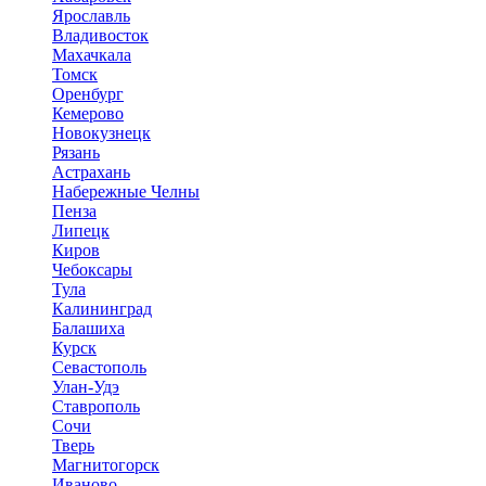
Ярославль
Владивосток
Махачкала
Томск
Оренбург
Кемерово
Новокузнецк
Рязань
Астрахань
Набережные Челны
Пенза
Липецк
Киров
Чебоксары
Тула
Калининград
Балашиха
Курск
Севастополь
Улан-Удэ
Ставрополь
Сочи
Тверь
Магнитогорск
Иваново