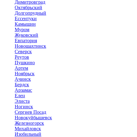
Димитровград
Октябрьский
Долгопрудный
Ессентуки
Камышин
Муром
Жуковский
Евпатория
Новошахтинск
Северск
Реутов
Пушкино
Артем
Ноябрьск
Ачинск
Бердск
Арзамас
Елец
Элиста
Ногинск
Сергиев Посад
Новокуйбышевск
Железногорск
Михайловск
Изобильный