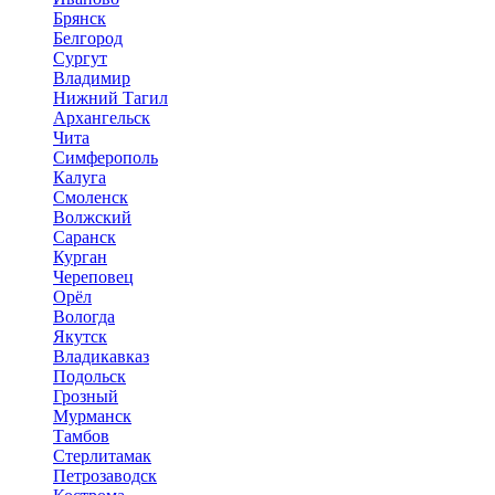
Брянск
Белгород
Сургут
Владимир
Нижний Тагил
Архангельск
Чита
Симферополь
Калуга
Смоленск
Волжский
Саранск
Курган
Череповец
Орёл
Вологда
Якутск
Владикавказ
Подольск
Грозный
Мурманск
Тамбов
Стерлитамак
Петрозаводск