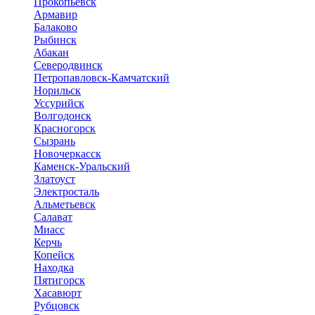
Прокопьевск
Армавир
Балаково
Рыбинск
Абакан
Северодвинск
Петропавловск-Камчатский
Норильск
Уссурийск
Волгодонск
Красногорск
Сызрань
Новочеркасск
Каменск-Уральский
Златоуст
Электросталь
Альметьевск
Салават
Миасс
Керчь
Копейск
Находка
Пятигорск
Хасавюрт
Рубцовск