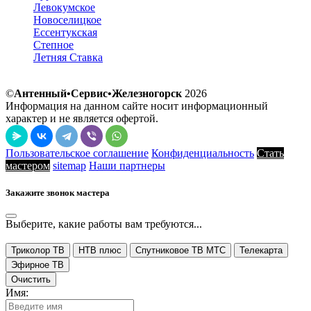
Левокумское
Новоселицкое
Ессентукская
Степное
Летняя Ставка
©
Антенный•Сервис•Железногорск
2026
Информация на данном сайте носит информационный
характер и не является офертой.
Пользовательское соглашение
Конфиденциальность
Стать
мастером
sitemap
Наши партнеры
Закажите звонок мастера
Выберите, какие работы вам требуются...
Триколор ТВ
НТВ плюс
Спутниковое ТВ МТС
Телекарта
Эфирное ТВ
Очистить
Имя: