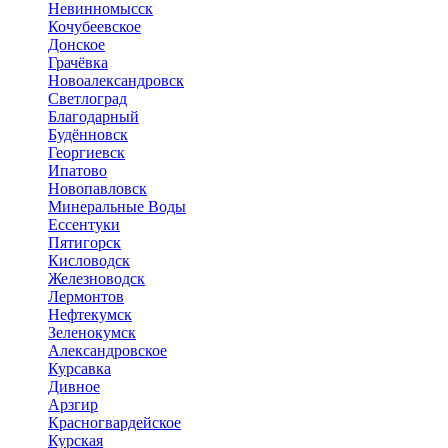
Невинномысск
Кочубеевское
Донское
Грачёвка
Новоалександровск
Светлоград
Благодарный
Будённовск
Георгиевск
Ипатово
Новопавловск
Минеральные Воды
Ессентуки
Пятигорск
Кисловодск
Железноводск
Лермонтов
Нефтекумск
Зеленокумск
Александровское
Курсавка
Дивное
Арзгир
Красногвардейское
Курская