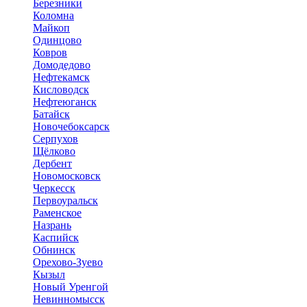
Березники
Коломна
Майкоп
Одинцово
Ковров
Домодедово
Нефтекамск
Кисловодск
Нефтеюганск
Батайск
Новочебоксарск
Серпухов
Щёлково
Дербент
Новомосковск
Черкесск
Первоуральск
Раменское
Назрань
Каспийск
Обнинск
Орехово-Зуево
Кызыл
Новый Уренгой
Невинномысск