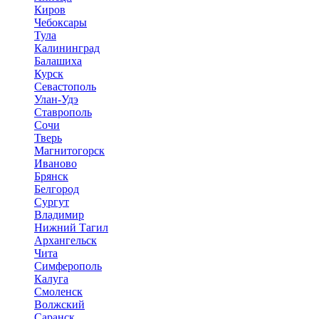
Киров
Чебоксары
Тула
Калининград
Балашиха
Курск
Севастополь
Улан-Удэ
Ставрополь
Сочи
Тверь
Магнитогорск
Иваново
Брянск
Белгород
Сургут
Владимир
Нижний Тагил
Архангельск
Чита
Симферополь
Калуга
Смоленск
Волжский
Саранск