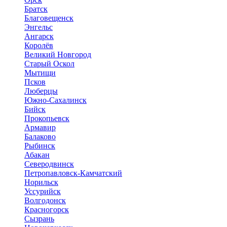
Братск
Благовещенск
Энгельс
Ангарск
Королёв
Великий Новгород
Старый Оскол
Мытищи
Псков
Люберцы
Южно-Сахалинск
Бийск
Прокопьевск
Армавир
Балаково
Рыбинск
Абакан
Северодвинск
Петропавловск-Камчатский
Норильск
Уссурийск
Волгодонск
Красногорск
Сызрань