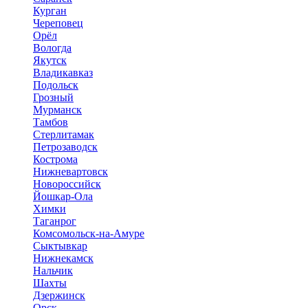
Курган
Череповец
Орёл
Вологда
Якутск
Владикавказ
Подольск
Грозный
Мурманск
Тамбов
Стерлитамак
Петрозаводск
Кострома
Нижневартовск
Новороссийск
Йошкар-Ола
Химки
Таганрог
Комсомольск-на-Амуре
Сыктывкар
Нижнекамск
Нальчик
Шахты
Дзержинск
Орск