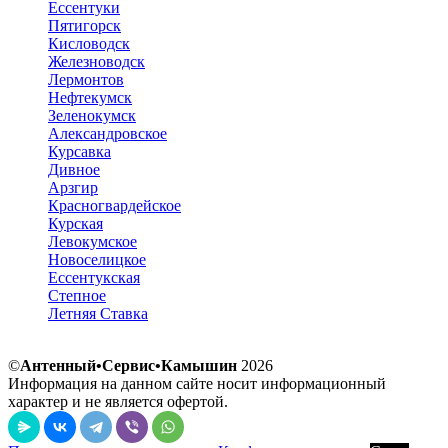
Ессентуки
Пятигорск
Кисловодск
Железноводск
Лермонтов
Нефтекумск
Зеленокумск
Александровское
Курсавка
Дивное
Арзгир
Красногвардейское
Курская
Левокумское
Новоселицкое
Ессентукская
Степное
Летняя Ставка
©
Антенный•Сервис•Камышин
2026
Информация на данном сайте носит информационный
характер и не является офертой.