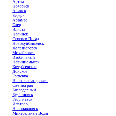
Артем
Ноябрьск
Ачинск
Бердск
Арзамас
Елец
Элиста
Ногинск
Сергиев Посад
Новокуйбышевск
Железногорск
Михайловск
Изобильный
Невинномысск
Кочубеевское
Донское
Грачёвка
Новоалександровск
Светлоград
Благодарный
Будённовск
Георгиевск
Ипатово
Новопавловск
Минеральные Воды