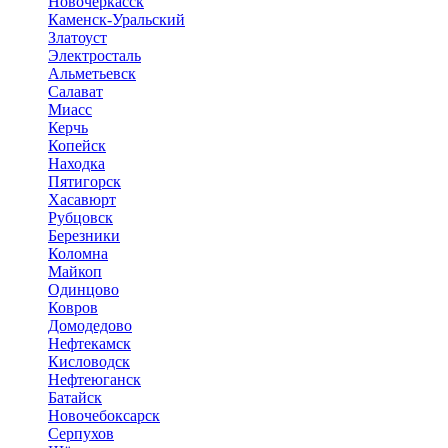
Новочеркасск
Каменск-Уральский
Златоуст
Электросталь
Альметьевск
Салават
Миасс
Керчь
Копейск
Находка
Пятигорск
Хасавюрт
Рубцовск
Березники
Коломна
Майкоп
Одинцово
Ковров
Домодедово
Нефтекамск
Кисловодск
Нефтеюганск
Батайск
Новочебоксарск
Серпухов