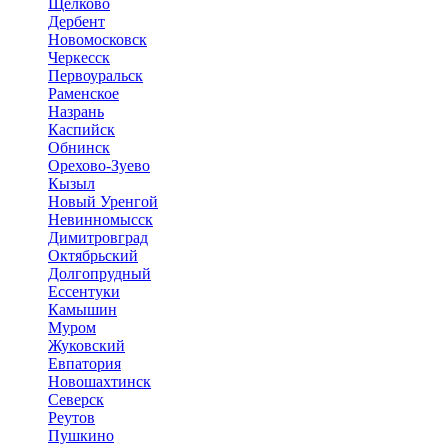
Щёлково
Дербент
Новомосковск
Черкесск
Первоуральск
Раменское
Назрань
Каспийск
Обнинск
Орехово-Зуево
Кызыл
Новый Уренгой
Невинномысск
Димитровград
Октябрьский
Долгопрудный
Ессентуки
Камышин
Муром
Жуковский
Евпатория
Новошахтинск
Северск
Реутов
Пушкино