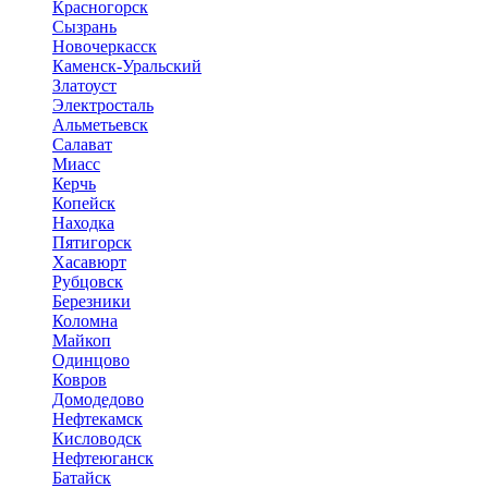
Красногорск
Сызрань
Новочеркасск
Каменск-Уральский
Златоуст
Электросталь
Альметьевск
Салават
Миасс
Керчь
Копейск
Находка
Пятигорск
Хасавюрт
Рубцовск
Березники
Коломна
Майкоп
Одинцово
Ковров
Домодедово
Нефтекамск
Кисловодск
Нефтеюганск
Батайск