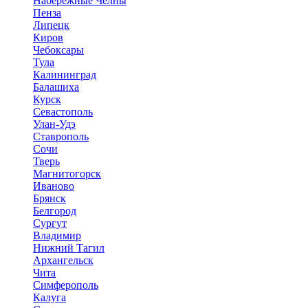
Набережные Челны
Пенза
Липецк
Киров
Чебоксары
Тула
Калининград
Балашиха
Курск
Севастополь
Улан-Удэ
Ставрополь
Сочи
Тверь
Магнитогорск
Иваново
Брянск
Белгород
Сургут
Владимир
Нижний Тагил
Архангельск
Чита
Симферополь
Калуга