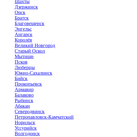
Шахты
Дзержинск
Орск
Братск
Благовещенск
Энгельс
Ангарск
Королёв
Великий Новгород
Старый Оскол
Мытищи
Псков
Люберцы
Южно-Сахалинск
Бийск
Прокопьевск
Армавир
Балаково
Рыбинск
Абакан
Северодвинск
Петропавловск-Камчатский
Норильск
Уссурийск
Волгодонск