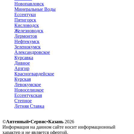
Новопавловск
Минеральные Воды
Ессентуки
Пятигорск
Кисловодск
Железноводск
Лермонтов
Нефтекумск
Зеленокумск
Александровское
Курсавка
Дивное
Арзгир
Красногвардейское
Курская
Левокумское
Новоселицкое
Ессентукская
Степное
Летняя Ставка
©
Антенный•Сервис•Казань
2026
Информация на данном сайте носит информационный
характер и не является офертой.