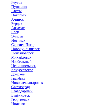
Реутов
Пушкино
Артем
Ноябрьск
Ачинск
Бердск
Арзамас
Елец
Элиста
Ногинск
Сергиев Посад
Новокуйбышевск
Железногорск
Михайловск
Изобильный
Невинномысск
Кочубеевское
Донское
Грачёвка
Новоалександровск
Светлоград
Благодарный
Будённовск
Георгиевск
Ипатово