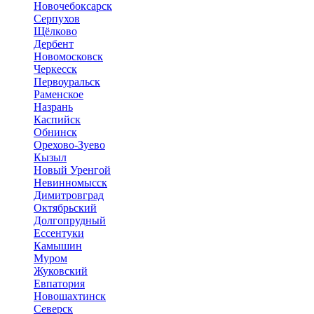
Новочебоксарск
Серпухов
Щёлково
Дербент
Новомосковск
Черкесск
Первоуральск
Раменское
Назрань
Каспийск
Обнинск
Орехово-Зуево
Кызыл
Новый Уренгой
Невинномысск
Димитровград
Октябрьский
Долгопрудный
Ессентуки
Камышин
Муром
Жуковский
Евпатория
Новошахтинск
Северск