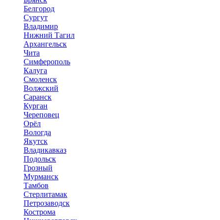
Белгород
Сургут
Владимир
Нижний Тагил
Архангельск
Чита
Симферополь
Калуга
Смоленск
Волжский
Саранск
Курган
Череповец
Орёл
Вологда
Якутск
Владикавказ
Подольск
Грозный
Мурманск
Тамбов
Стерлитамак
Петрозаводск
Кострома