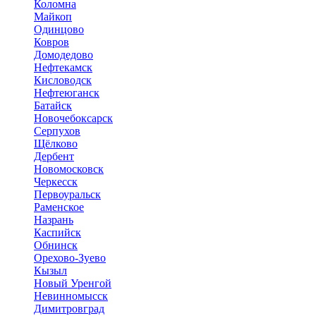
Коломна
Майкоп
Одинцово
Ковров
Домодедово
Нефтекамск
Кисловодск
Нефтеюганск
Батайск
Новочебоксарск
Серпухов
Щёлково
Дербент
Новомосковск
Черкесск
Первоуральск
Раменское
Назрань
Каспийск
Обнинск
Орехово-Зуево
Кызыл
Новый Уренгой
Невинномысск
Димитровград