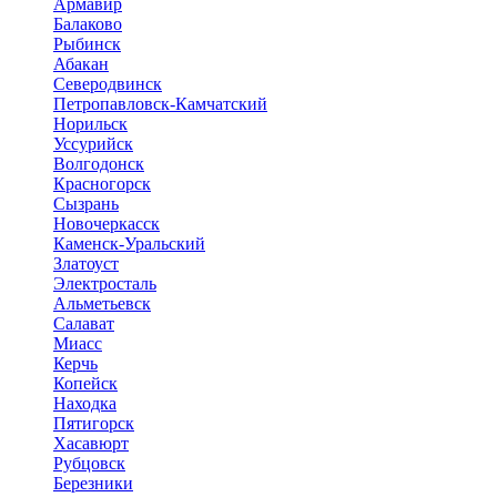
Армавир
Балаково
Рыбинск
Абакан
Северодвинск
Петропавловск-Камчатский
Норильск
Уссурийск
Волгодонск
Красногорск
Сызрань
Новочеркасск
Каменск-Уральский
Златоуст
Электросталь
Альметьевск
Салават
Миасс
Керчь
Копейск
Находка
Пятигорск
Хасавюрт
Рубцовск
Березники