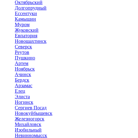
Октябрьский
Долгопрудный
Ессентуки
Камышин
Муром
Жуковский
Евпатория
Новошахтинск
Северск
Реутов
Пушкино
Артем
Ноябрьск
Ачинск
Бердск
Арзамас
Елец
Элиста
Ногинск
Сергиев Посад
Новокуйбышевск
Железногорск
Михайловск
Изобильный
Невинномысск