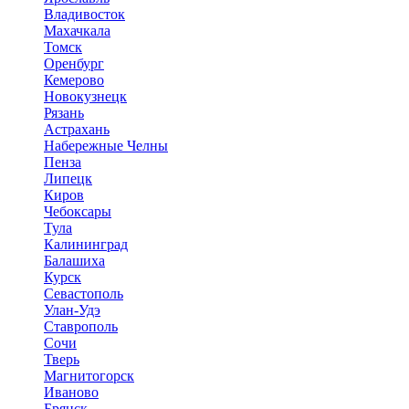
Владивосток
Махачкала
Томск
Оренбург
Кемерово
Новокузнецк
Рязань
Астрахань
Набережные Челны
Пенза
Липецк
Киров
Чебоксары
Тула
Калининград
Балашиха
Курск
Севастополь
Улан-Удэ
Ставрополь
Сочи
Тверь
Магнитогорск
Иваново
Брянск