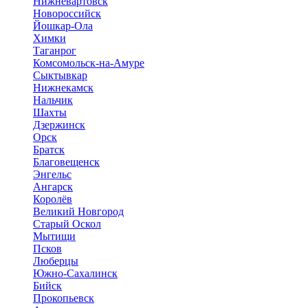
Нижневартовск
Новороссийск
Йошкар-Ола
Химки
Таганрог
Комсомольск-на-Амуре
Сыктывкар
Нижнекамск
Нальчик
Шахты
Дзержинск
Орск
Братск
Благовещенск
Энгельс
Ангарск
Королёв
Великий Новгород
Старый Оскол
Мытищи
Псков
Люберцы
Южно-Сахалинск
Бийск
Прокопьевск