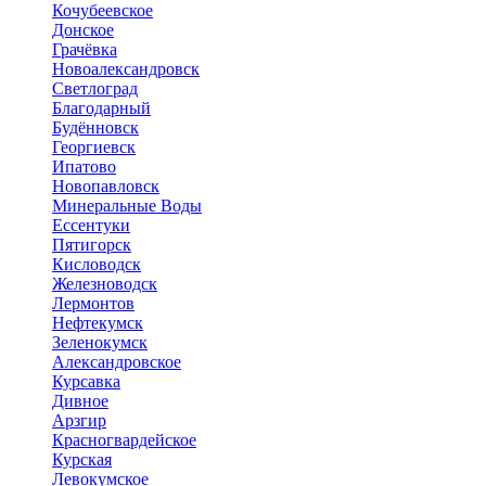
Кочубеевское
Донское
Грачёвка
Новоалександровск
Светлоград
Благодарный
Будённовск
Георгиевск
Ипатово
Новопавловск
Минеральные Воды
Ессентуки
Пятигорск
Кисловодск
Железноводск
Лермонтов
Нефтекумск
Зеленокумск
Александровское
Курсавка
Дивное
Арзгир
Красногвардейское
Курская
Левокумское