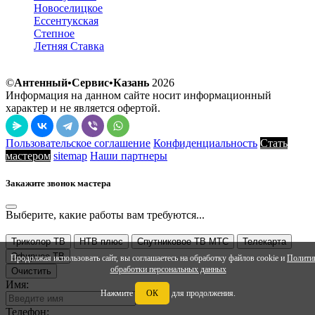
Новоселицкое
Ессентукская
Степное
Летняя Ставка
©
Антенный•Сервис•Казань
2026
Информация на данном сайте носит информационный
характер и не является офертой.
Пользовательское соглашение
Конфиденциальность
Стать
мастером
sitemap
Наши партнеры
Закажите звонок мастера
Выберите, какие работы вам требуются...
Триколор ТВ
НТВ плюс
Спутниковое ТВ МТС
Телекарта
Эфирное ТВ
Продолжая использовать сайт, вы соглашаетесь на обработку файлов cookie и
Полити
обработки персональных данных
Очистить
Имя:
Нажмите
ОК
для продолжения.
Телефон: