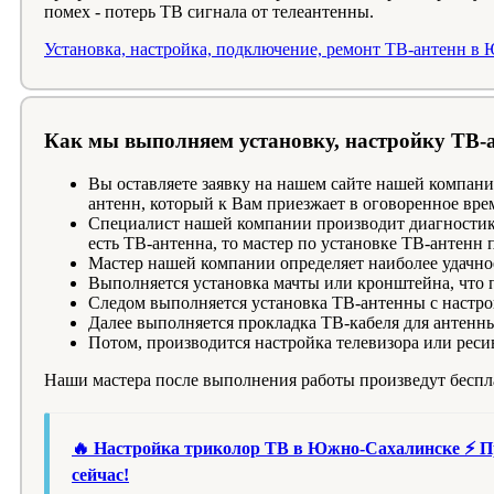
помех - потерь ТВ сигнала от телеантенны.
Установка, настройка, подключение, ремонт ТВ-антенн в
Как мы выполняем установку, настройку ТВ-
Вы оставляете заявку на нашем сайте нашей компан
антенн, который к Вам приезжает в оговоренное вр
Специалист нашей компании производит диагностику
есть ТВ-антенна, то мастер по установке ТВ-антенн 
Мастер нашей компании определяет наиболее удачно
Выполняется установка мачты или кронштейна, что п
Следом выполняется установка ТВ-антенны с настро
Далее выполняется прокладка ТВ-кабеля для антен
Потом, производится настройка телевизора или реси
Наши мастера после выполнения работы произведут беспл
🔥 Настройка триколор ТВ в Южно-Сахалинске ⚡ Пр
сейчас!