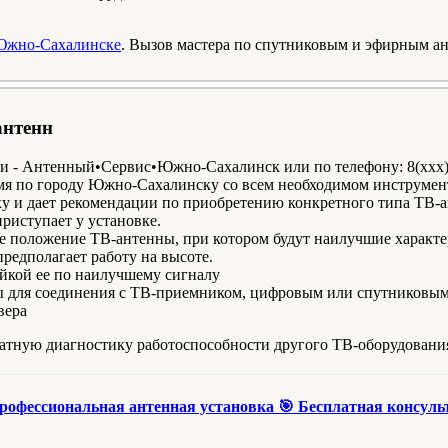
 Южно-Сахалинске
. Вызов мастера по спутниковым и эфирным 
антенн
ии - Антенный•Сервис•Южно-Сахалинск или по телефону: 8(xxx)x
емя по городу Южно-Сахалинску со всем необходимом инструмен
 и дает рекомендации по приобретению конкретного типа ТВ-а
приступает у установке.
е положение ТВ-антенны, при котором будут наилучшие характ
редполагает работу на высоте.
йкой ее по наилучшему сигналу
ны для соединения с ТВ-приемником, цифровым или спутниковы
вера
атную диагностику работоспособности другого ТВ-оборудования
офессиональная антенная установка 🎯 Бесплатная консульт