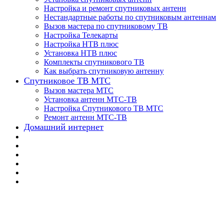
Настройка и ремонт спутниковых антенн
Нестандартные работы по спутниковым антеннам
Вызов мастера по спутниковому ТВ
Настройка Телекарты
Настройка НТВ плюс
Установка НТВ плюс
Комплекты спутникового ТВ
Как выбрать спутниковую антенну
Спутниковое ТВ МТС
Вызов мастера МТС
Установка антенн МТС-ТВ
Настройка Спутникового ТВ МТС
Ремонт антенн МТС-ТВ
Домашний интернет
📌 Настройка ТВ-а