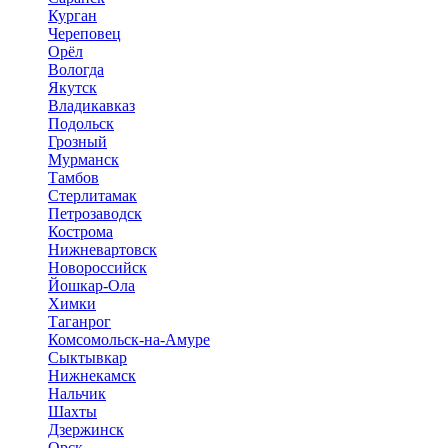
Курган
Череповец
Орёл
Вологда
Якутск
Владикавказ
Подольск
Грозный
Мурманск
Тамбов
Стерлитамак
Петрозаводск
Кострома
Нижневартовск
Новороссийск
Йошкар-Ола
Химки
Таганрог
Комсомольск-на-Амуре
Сыктывкар
Нижнекамск
Нальчик
Шахты
Дзержинск
Орск