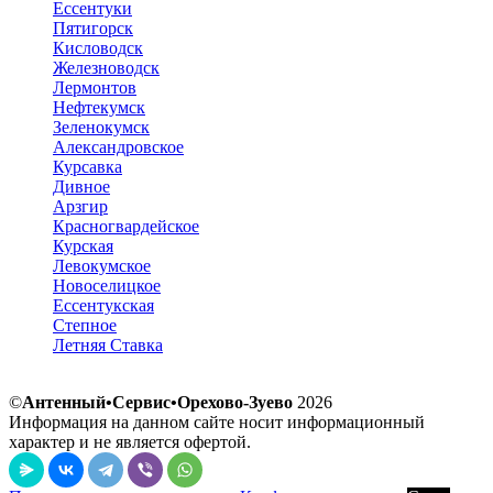
Ессентуки
Пятигорск
Кисловодск
Железноводск
Лермонтов
Нефтекумск
Зеленокумск
Александровское
Курсавка
Дивное
Арзгир
Красногвардейское
Курская
Левокумское
Новоселицкое
Ессентукская
Степное
Летняя Ставка
©
Антенный•Сервис•Орехово-Зуево
2026
Информация на данном сайте носит информационный
характер и не является офертой.