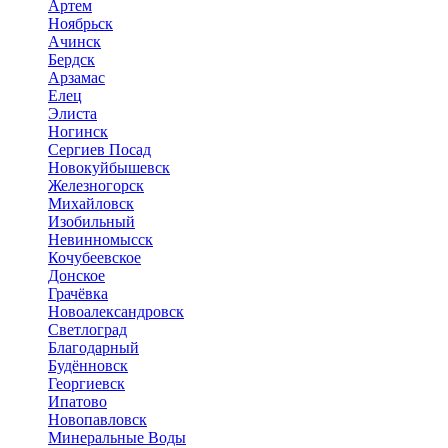
Артем
Ноябрьск
Ачинск
Бердск
Арзамас
Елец
Элиста
Ногинск
Сергиев Посад
Новокуйбышевск
Железногорск
Михайловск
Изобильный
Невинномысск
Кочубеевское
Донское
Грачёвка
Новоалександровск
Светлоград
Благодарный
Будённовск
Георгиевск
Ипатово
Новопавловск
Минеральные Воды