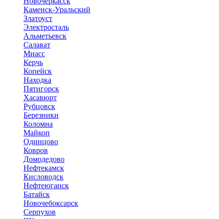
Новочеркасск
Каменск-Уральский
Златоуст
Электросталь
Альметьевск
Салават
Миасс
Керчь
Копейск
Находка
Пятигорск
Хасавюрт
Рубцовск
Березники
Коломна
Майкоп
Одинцово
Ковров
Домодедово
Нефтекамск
Кисловодск
Нефтеюганск
Батайск
Новочебоксарск
Серпухов