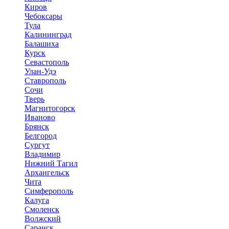
Киров
Чебоксары
Тула
Калининград
Балашиха
Курск
Севастополь
Улан-Удэ
Ставрополь
Сочи
Тверь
Магнитогорск
Иваново
Брянск
Белгород
Сургут
Владимир
Нижний Тагил
Архангельск
Чита
Симферополь
Калуга
Смоленск
Волжский
Саранск