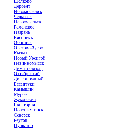
Щёлково
Дербент
Новомосковск
Черкесск
Первоуральск
Раменское
Назрань
Каспийск
Обнинск
Орехово-Зуево
Кызыл
Новый Уренгой
Невинномысск
Димитровград
Октябрьский
Долгопрудный
Ессентуки
Камышин
Муром
Жуковский
Евпатория
Новошахтинск
Северск
Реутов
Пушкино