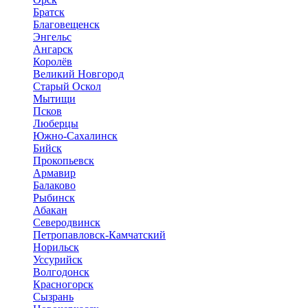
Братск
Благовещенск
Энгельс
Ангарск
Королёв
Великий Новгород
Старый Оскол
Мытищи
Псков
Люберцы
Южно-Сахалинск
Бийск
Прокопьевск
Армавир
Балаково
Рыбинск
Абакан
Северодвинск
Петропавловск-Камчатский
Норильск
Уссурийск
Волгодонск
Красногорск
Сызрань