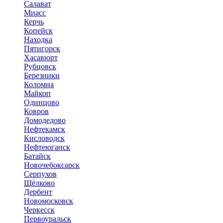
Салават
Миасс
Керчь
Копейск
Находка
Пятигорск
Хасавюрт
Рубцовск
Березники
Коломна
Майкоп
Одинцово
Ковров
Домодедово
Нефтекамск
Кисловодск
Нефтеюганск
Батайск
Новочебоксарск
Серпухов
Щёлково
Дербент
Новомосковск
Черкесск
Первоуральск