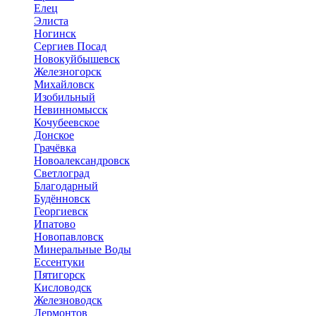
Елец
Элиста
Ногинск
Сергиев Посад
Новокуйбышевск
Железногорск
Михайловск
Изобильный
Невинномысск
Кочубеевское
Донское
Грачёвка
Новоалександровск
Светлоград
Благодарный
Будённовск
Георгиевск
Ипатово
Новопавловск
Минеральные Воды
Ессентуки
Пятигорск
Кисловодск
Железноводск
Лермонтов