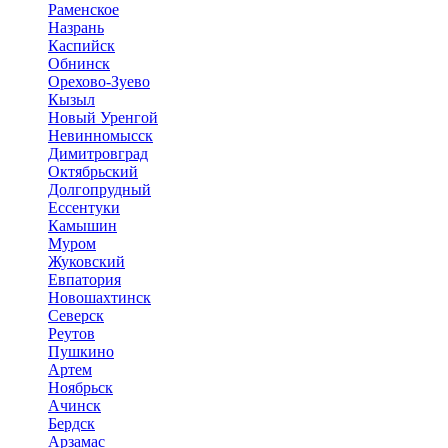
Раменское
Назрань
Каспийск
Обнинск
Орехово-Зуево
Кызыл
Новый Уренгой
Невинномысск
Димитровград
Октябрьский
Долгопрудный
Ессентуки
Камышин
Муром
Жуковский
Евпатория
Новошахтинск
Северск
Реутов
Пушкино
Артем
Ноябрьск
Ачинск
Бердск
Арзамас