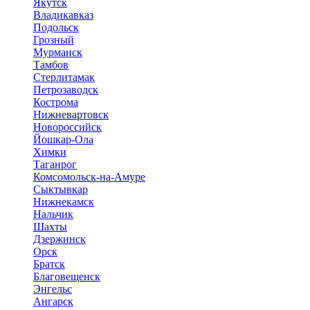
Якутск
Владикавказ
Подольск
Грозный
Мурманск
Тамбов
Стерлитамак
Петрозаводск
Кострома
Нижневартовск
Новороссийск
Йошкар-Ола
Химки
Таганрог
Комсомольск-на-Амуре
Сыктывкар
Нижнекамск
Нальчик
Шахты
Дзержинск
Орск
Братск
Благовещенск
Энгельс
Ангарск