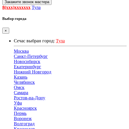
Закажите звонок мастера
8(xxx)xxxxxxx
Тула
Выбор города
×
Сечас выбран город:
Тула
Москва
Санкт-Петербург
Новосибирск
Екатеринбург
Нижний Новгород
Казань
Челябинск
Омск
Самара
Ростов-на-Дону
Уфа
Красноярск
Пермь
Воронеж
Волгоград
Краснодар