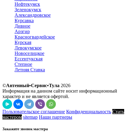
Нефтекумск
Зеленокумск
Александровское
Курсавка
Дивное
Арзгир
Красногвардейское
Курская
Левокумское
Новоселицкое
Ессентукская
Степное
Летняя Ставка
©
Антенный•Сервис•Тула
2026
Информация на данном сайте носит информационный
характер и не является офертой.
Пользовательское соглашение
Конфиденциальность
Стать
мастером
sitemap
Наши партнеры
Закажите звонок мастера