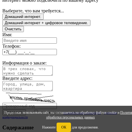
интернет можно подключить по вашему адресу
Выберите, что вам требуется...
Домашний интернет.
Домашний интернет + цифровое телевидение.
Очистить
Имя:
Телефон:
Информация о заказе:
Введите адрес:
Продолжая использовать сайт, вы соглашаетесь на обработку файлов cookie и
Полити
Ознакомлен с
ползовательским соглашением
и
правилами
обработки персональных данных
конфиденциальности
Содержание
Нажмите
ОК
для продолжения.