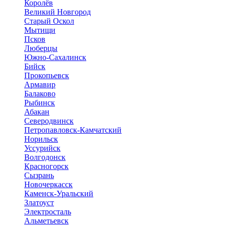
Королёв
Великий Новгород
Старый Оскол
Мытищи
Псков
Люберцы
Южно-Сахалинск
Бийск
Прокопьевск
Армавир
Балаково
Рыбинск
Абакан
Северодвинск
Петропавловск-Камчатский
Норильск
Уссурийск
Волгодонск
Красногорск
Сызрань
Новочеркасск
Каменск-Уральский
Златоуст
Электросталь
Альметьевск