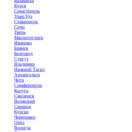
Балашиха
Курск
Севастополь
Улан-Удэ
Ставрополь
Сочи
Тверь
Магнитогорск
Иваново
Брянск
Белгород
Сургут
Владимир
Нижний Тагил
Архангельск
Чита
Симферополь
Калуга
Смоленск
Волжский
Саранск
Курган
Череповец
Орёл
Вологда