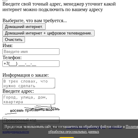
Введите свой точный адрес, менеджер уточнит какой
интернет можно подключить по вашему адресу
Выберите, что вам требуется...
Домашний интернет.
Домашний интернет + цифровое телевидение.
Очистить
Имя:
Телефон:
Информация о заказе:
Введите адрес:
Продолжая использовать сайт, вы соглашаетесь на обработку файлов cookie и
Полити
Ознакомлен с
ползовательским соглашением
и
правилами
обработки персональных данных
конфиденциальности