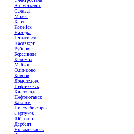
Электросталь
Альметьевск
Салават
Миасс
Керчь
Копейск
Находка
Пятигорск
Хасавюрт
Рубцовск
Березники
Коломна
Майкоп
Одинцово
Ковров
Домодедово
Нефтекамск
Кисловодск
Нефтеюганск
Батайск
Новочебоксарск
Серпухов
Щёлково
Дербент
Новомосковск