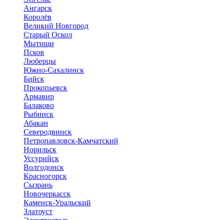
Ангарск
Королёв
Великий Новгород
Старый Оскол
Мытищи
Псков
Люберцы
Южно-Сахалинск
Бийск
Прокопьевск
Армавир
Балаково
Рыбинск
Абакан
Северодвинск
Петропавловск-Камчатский
Норильск
Уссурийск
Волгодонск
Красногорск
Сызрань
Новочеркасск
Каменск-Уральский
Златоуст