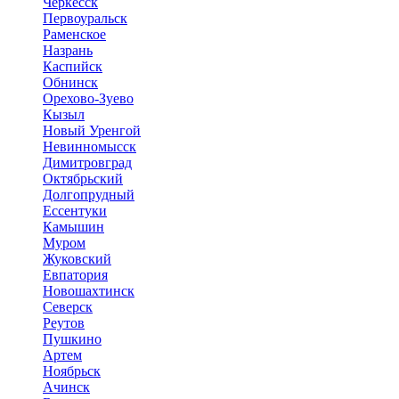
Черкесск
Первоуральск
Раменское
Назрань
Каспийск
Обнинск
Орехово-Зуево
Кызыл
Новый Уренгой
Невинномысск
Димитровград
Октябрьский
Долгопрудный
Ессентуки
Камышин
Муром
Жуковский
Евпатория
Новошахтинск
Северск
Реутов
Пушкино
Артем
Ноябрьск
Ачинск