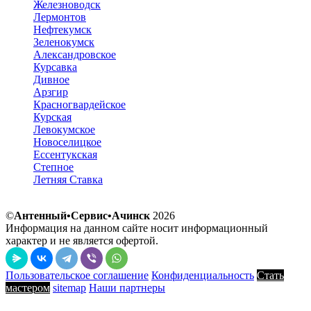
Железноводск
Лермонтов
Нефтекумск
Зеленокумск
Александровское
Курсавка
Дивное
Арзгир
Красногвардейское
Курская
Левокумское
Новоселицкое
Ессентукская
Степное
Летняя Ставка
©
Антенный•Сервис•Ачинск
2026
Информация на данном сайте носит информационный
характер и не является офертой.
Пользовательское соглашение
Конфиденциальность
Стать
мастером
sitemap
Наши партнеры