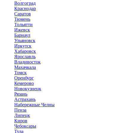
Волгоград
Краснодар
Саратов
Тюмень
Тольятти
Ижевск
Барнаул
Ульяновск
Иркутск
Хабаровск
Ярославль
Владивосток
Махачкала
Томск
Оренбург
Кемерово
Новокузнецк
Рязань
Астрахань
Набережные Челны
Пенза
Липецк
Киров
Чебоксары
Тула