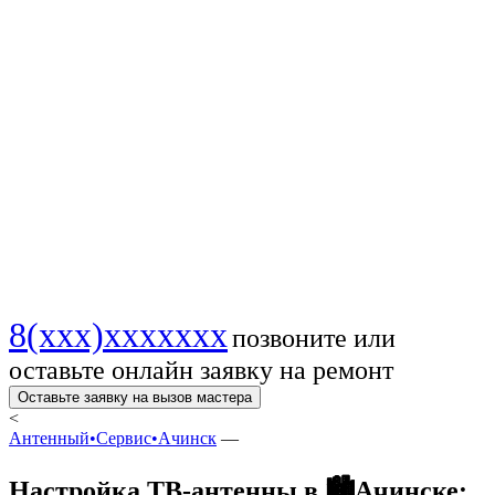
антенны в 🏙️
Ачинске — Лучшее
качество сигнала и
уверенный прием!
8(xxx)xxxxxxx
позвоните или
оставьте онлайн заявку на ремонт
Оставьте заявку на вызов мастера
<
Антенный•Сервис•Ачинск
—
Настройка ТВ-антенны в 🏙️Ачинске: