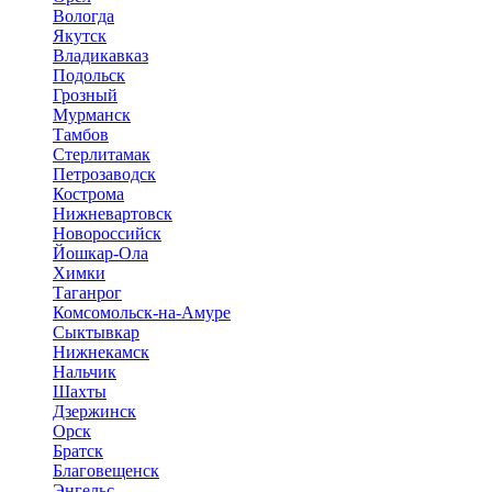
Вологда
Якутск
Владикавказ
Подольск
Грозный
Мурманск
Тамбов
Стерлитамак
Петрозаводск
Кострома
Нижневартовск
Новороссийск
Йошкар-Ола
Химки
Таганрог
Комсомольск-на-Амуре
Сыктывкар
Нижнекамск
Нальчик
Шахты
Дзержинск
Орск
Братск
Благовещенск
Энгельс