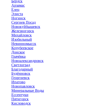
Бердск
Арзамас
Елец
Элиста
Ногинск
Сергиев Посад
Новокуйбышевск
Железногорск
Михайловск
Изобильный
Невинномысск
Кочубеевское
Донское
Грачёвка
Новоалександровск
Светлоград
Благодарный
Будённовск
Георгиевск
Ипатово
Новопавловск
Минеральные Воды
Ессентуки
Пятигорск
Кисловодск