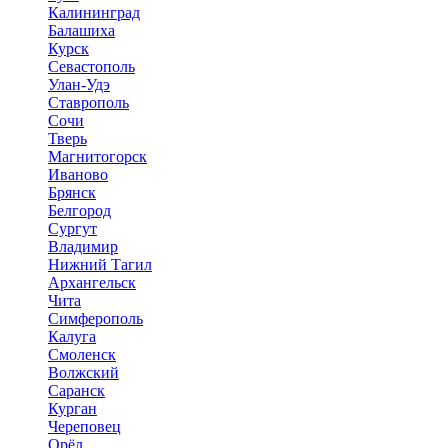
Калининград
Балашиха
Курск
Севастополь
Улан-Удэ
Ставрополь
Сочи
Тверь
Магнитогорск
Иваново
Брянск
Белгород
Сургут
Владимир
Нижний Тагил
Архангельск
Чита
Симферополь
Калуга
Смоленск
Волжский
Саранск
Курган
Череповец
Орёл