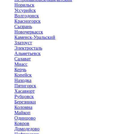
Норильск
Уссурийск
Волгодонск
Красногорск
Сызрань
Новочеркасск
Каменск-Уральский
Златоуст
Электросталь
Альметьевск
Салават
Миасс
Керчь
Копейск
Находка
Пятигорск
Хасавюрт
Рубцовск
Березники
Коломна
Майкоп
Одинцово
Ковров
Домодедово