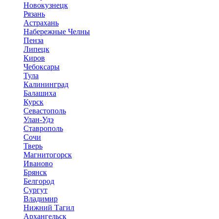
Новокузнецк
Рязань
Астрахань
Набережные Челны
Пенза
Липецк
Киров
Чебоксары
Тула
Калининград
Балашиха
Курск
Севастополь
Улан-Удэ
Ставрополь
Сочи
Тверь
Магнитогорск
Иваново
Брянск
Белгород
Сургут
Владимир
Нижний Тагил
Архангельск