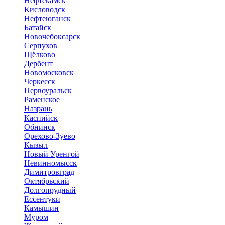
Нефтекамск
Кисловодск
Нефтеюганск
Батайск
Новочебоксарск
Серпухов
Щёлково
Дербент
Новомосковск
Черкесск
Первоуральск
Раменское
Назрань
Каспийск
Обнинск
Орехово-Зуево
Кызыл
Новый Уренгой
Невинномысск
Димитровград
Октябрьский
Долгопрудный
Ессентуки
Камышин
Муром