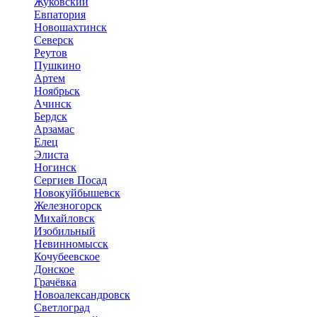
Жуковский
Евпатория
Новошахтинск
Северск
Реутов
Пушкино
Артем
Ноябрьск
Ачинск
Бердск
Арзамас
Елец
Элиста
Ногинск
Сергиев Посад
Новокуйбышевск
Железногорск
Михайловск
Изобильный
Невинномысск
Кочубеевское
Донское
Грачёвка
Новоалександровск
Светлоград