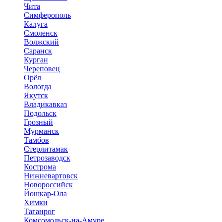
Чита
Симферополь
Калуга
Смоленск
Волжский
Саранск
Курган
Череповец
Орёл
Вологда
Якутск
Владикавказ
Подольск
Грозный
Мурманск
Тамбов
Стерлитамак
Петрозаводск
Кострома
Нижневартовск
Новороссийск
Йошкар-Ола
Химки
Таганрог
Комсомольск-на-Амуре