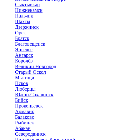
Сыктывкар
Нижнекамск
Нальчик
Шахты
Дзержинск
Орск
Братск
Благовещенск
Энгельс
Ангарск
Королёв
Великий Новгород
Старый Оскол
Мытищи
Псков
Люберцы
Южно-Сахалинск
Бийск
Прокопьевск
Армавир
Балаково
Рыбинск
Абакан
Северодвинск
Петропавловск-Камчатский