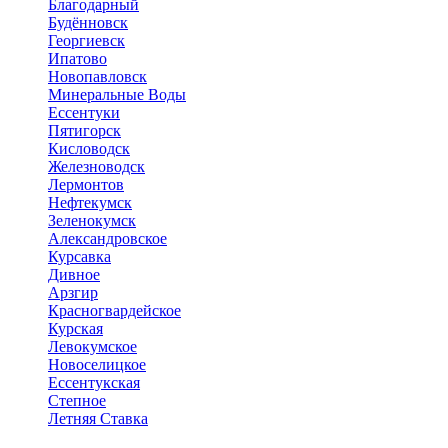
Благодарный
Будённовск
Георгиевск
Ипатово
Новопавловск
Минеральные Воды
Ессентуки
Пятигорск
Кисловодск
Железноводск
Лермонтов
Нефтекумск
Зеленокумск
Александровское
Курсавка
Дивное
Арзгир
Красногвардейское
Курская
Левокумское
Новоселицкое
Ессентукская
Степное
Летняя Ставка