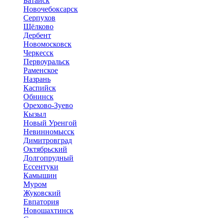
Батайск
Новочебоксарск
Серпухов
Щёлково
Дербент
Новомосковск
Черкесск
Первоуральск
Раменское
Назрань
Каспийск
Обнинск
Орехово-Зуево
Кызыл
Новый Уренгой
Невинномысск
Димитровград
Октябрьский
Долгопрудный
Ессентуки
Камышин
Муром
Жуковский
Евпатория
Новошахтинск