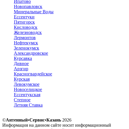
Ипатово
Новопавловск
Минеральные Воды
Ессентуки
Пятигорск
Кисловодск
Железноводск
Лермонтов
Нефтекумск
Зеленокумск
Александровское
Курсавка
Дивное
Арзгир
Красногвардейское
Курская
Левокумское
Новоселицкое
Ессентукская
Степное
Летняя Ставка
©
Антенный•Сервис•Казань
2026
Информация на данном сайте носит информационный