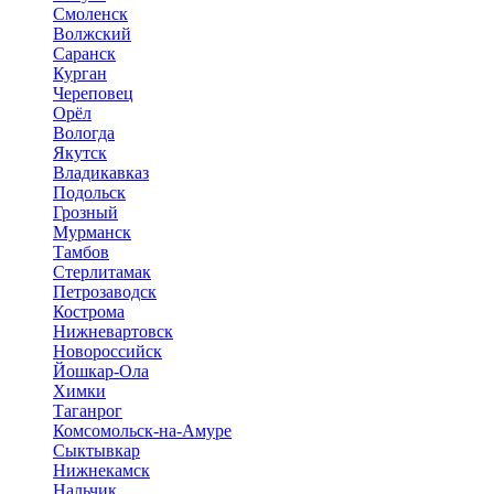
Смоленск
Волжский
Саранск
Курган
Череповец
Орёл
Вологда
Якутск
Владикавказ
Подольск
Грозный
Мурманск
Тамбов
Стерлитамак
Петрозаводск
Кострома
Нижневартовск
Новороссийск
Йошкар-Ола
Химки
Таганрог
Комсомольск-на-Амуре
Сыктывкар
Нижнекамск
Нальчик