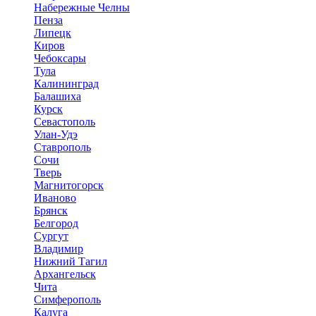
Набережные Челны
Пенза
Липецк
Киров
Чебоксары
Тула
Калининград
Балашиха
Курск
Севастополь
Улан-Удэ
Ставрополь
Сочи
Тверь
Магнитогорск
Иваново
Брянск
Белгород
Сургут
Владимир
Нижний Тагил
Архангельск
Чита
Симферополь
Калуга