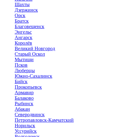
Шахты
Дзержинск
Орск
Братск
Благовещенск
Энгельс
Ангарск
Королёв
Великий Новгород
Старый Оскол
Мытищи
Псков
Люберцы
Южно-Сахалинск
Бийск
Прокопьевск
Армавир
Балаково
Рыбинск
Абакан
Северодвинск
Петропавловск-Камчатский
Норильск
Уссурийск
Волгодонск