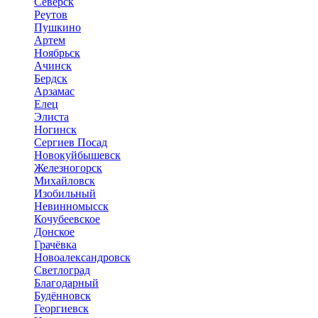
Северск
Реутов
Пушкино
Артем
Ноябрьск
Ачинск
Бердск
Арзамас
Елец
Элиста
Ногинск
Сергиев Посад
Новокуйбышевск
Железногорск
Михайловск
Изобильный
Невинномысск
Кочубеевское
Донское
Грачёвка
Новоалександровск
Светлоград
Благодарный
Будённовск
Георгиевск