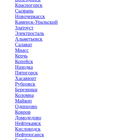
Красногорск
Сызрань
Новочеркасск
Каменск-Уральский
Златоуст
Электросталь
Альметьевск
Салават
Миасс
Керчь
Копейск
Находка
Пятигорск
Хасавюрт
Рубцовск
Березники
Коломна
Майкоп
Одинцово
Ковров
Домодедово
Нефтекамск
Кисловодск
Нефтеюганск