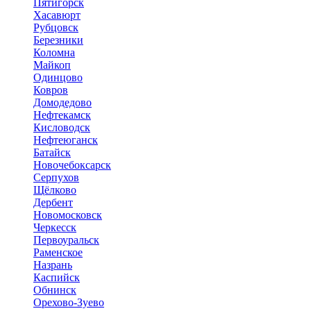
Пятигорск
Хасавюрт
Рубцовск
Березники
Коломна
Майкоп
Одинцово
Ковров
Домодедово
Нефтекамск
Кисловодск
Нефтеюганск
Батайск
Новочебоксарск
Серпухов
Щёлково
Дербент
Новомосковск
Черкесск
Первоуральск
Раменское
Назрань
Каспийск
Обнинск
Орехово-Зуево