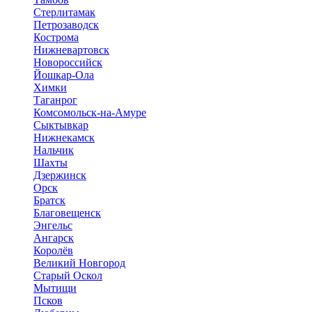
Стерлитамак
Петрозаводск
Кострома
Нижневартовск
Новороссийск
Йошкар-Ола
Химки
Таганрог
Комсомольск-на-Амуре
Сыктывкар
Нижнекамск
Нальчик
Шахты
Дзержинск
Орск
Братск
Благовещенск
Энгельс
Ангарск
Королёв
Великий Новгород
Старый Оскол
Мытищи
Псков