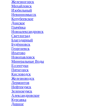
Железногорск
Михайловск
Изобильный
Невинномысск
Кочубеевское
Донское
Грачёвка
Новоалександровск
Светлоград
Благодарный
Будённовск
Георгиевск
Ипатово
Новопавловск
Минеральные Воды
Ессентуки
Пятигорск
Кисловодск
Железноводск
Лермонтов
Нефтекумск
Зеленокумск
Александровское
Курсавка
Дивное