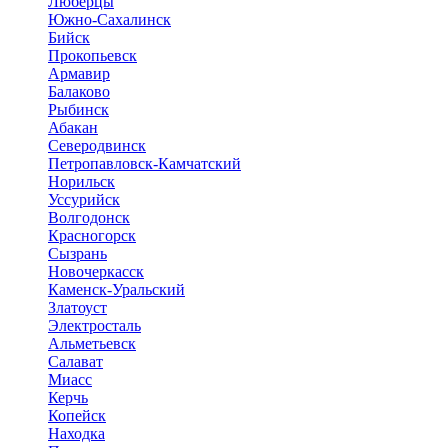
Люберцы
Южно-Сахалинск
Бийск
Прокопьевск
Армавир
Балаково
Рыбинск
Абакан
Северодвинск
Петропавловск-Камчатский
Норильск
Уссурийск
Волгодонск
Красногорск
Сызрань
Новочеркасск
Каменск-Уральский
Златоуст
Электросталь
Альметьевск
Салават
Миасс
Керчь
Копейск
Находка