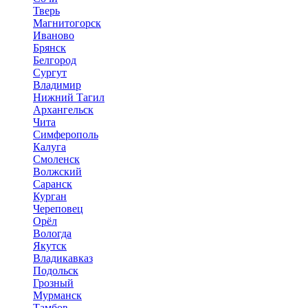
Тверь
Магнитогорск
Иваново
Брянск
Белгород
Сургут
Владимир
Нижний Тагил
Архангельск
Чита
Симферополь
Калуга
Смоленск
Волжский
Саранск
Курган
Череповец
Орёл
Вологда
Якутск
Владикавказ
Подольск
Грозный
Мурманск
Тамбов