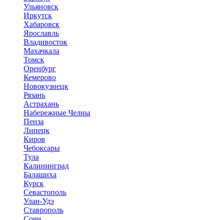
Ульяновск
Иркутск
Хабаровск
Ярославль
Владивосток
Махачкала
Томск
Оренбург
Кемерово
Новокузнецк
Рязань
Астрахань
Набережные Челны
Пенза
Липецк
Киров
Чебоксары
Тула
Калининград
Балашиха
Курск
Севастополь
Улан-Удэ
Ставрополь
Сочи