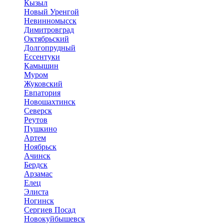
Кызыл
Новый Уренгой
Невинномысск
Димитровград
Октябрьский
Долгопрудный
Ессентуки
Камышин
Муром
Жуковский
Евпатория
Новошахтинск
Северск
Реутов
Пушкино
Артем
Ноябрьск
Ачинск
Бердск
Арзамас
Елец
Элиста
Ногинск
Сергиев Посад
Новокуйбышевск