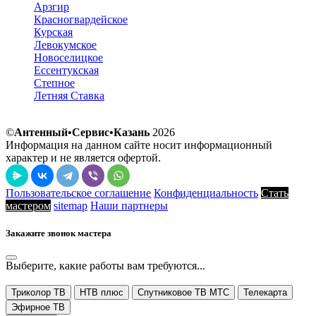
Арзгир
Красногвардейское
Курская
Левокумское
Новоселицкое
Ессентукская
Степное
Летняя Ставка
©
Антенный•Сервис•Казань
2026
Информация на данном сайте носит информационный
характер и не является офертой.
Пользовательское соглашение
Конфиденциальность
Стать
мастером
sitemap
Наши партнеры
Закажите звонок мастера
Выберите, какие работы вам требуются...
Триколор ТВ
НТВ плюс
Спутниковое ТВ МТС
Телекарта
Эфирное ТВ