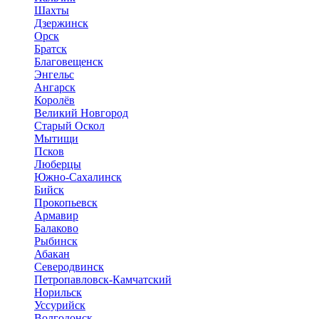
Шахты
Дзержинск
Орск
Братск
Благовещенск
Энгельс
Ангарск
Королёв
Великий Новгород
Старый Оскол
Мытищи
Псков
Люберцы
Южно-Сахалинск
Бийск
Прокопьевск
Армавир
Балаково
Рыбинск
Абакан
Северодвинск
Петропавловск-Камчатский
Норильск
Уссурийск
Волгодонск