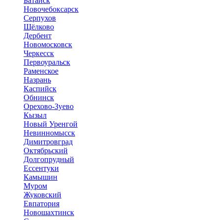
Батайск
Новочебоксарск
Серпухов
Щёлково
Дербент
Новомосковск
Черкесск
Первоуральск
Раменское
Назрань
Каспийск
Обнинск
Орехово-Зуево
Кызыл
Новый Уренгой
Невинномысск
Димитровград
Октябрьский
Долгопрудный
Ессентуки
Камышин
Муром
Жуковский
Евпатория
Новошахтинск