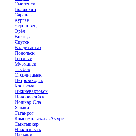
Смоленск
Волжский
Саранск
Курган
Череповец
Орёл
Вологда
Якутск
Владикавказ
Подольск
Грозный
Мурманск
Тамбов
Стерлитамак
Петрозаводск
Кострома
Нижневартовск
Новороссийск
Йошкар-Ола
Химки
Таганрог
Комсомольск-на-Амуре
Сыктывкар
Нижнекамск
Нальчик