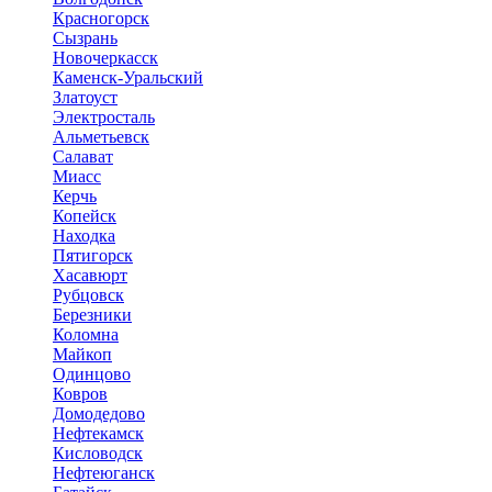
Красногорск
Сызрань
Новочеркасск
Каменск-Уральский
Златоуст
Электросталь
Альметьевск
Салават
Миасс
Керчь
Копейск
Находка
Пятигорск
Хасавюрт
Рубцовск
Березники
Коломна
Майкоп
Одинцово
Ковров
Домодедово
Нефтекамск
Кисловодск
Нефтеюганск