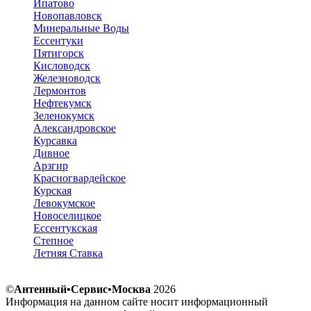
Ипатово
Новопавловск
Минеральные Воды
Ессентуки
Пятигорск
Кисловодск
Железноводск
Лермонтов
Нефтекумск
Зеленокумск
Александровское
Курсавка
Дивное
Арзгир
Красногвардейское
Курская
Левокумское
Новоселицкое
Ессентукская
Степное
Летняя Ставка
©
Антенный•Сервис•Москва
2026
Информация на данном сайте носит информационный