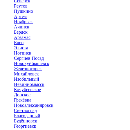
Северск
Реутов
Пушкино
Артем
Ноябрьск
Ачинск
Бердск
Арзамас
Елец
Элиста
Ногинск
Сергиев Посад
Новокуйбышевск
Железногорск
Михайловск
Изобильный
Невинномысск
Кочубеевское
Донское
Грачёвка
Новоалександровск
Светлоград
Благодарный
Будённовск
Георгиевск