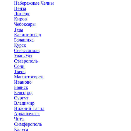
Набережные Челны
Пенза
Липецк
Киров
Чебоксары
Тула
Калининград
Балашиха
Курск
Севастополь
Улан-Удэ
Ставрополь
Сочи
Тверь
Магнитогорск
Иваново
Брянск
Белгород
Сургут
Владимир
Нижний Тагил
Архангельск
Чита
Симферополь
Калуга