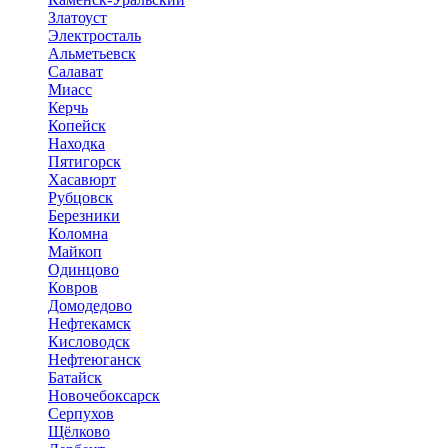
Златоуст
Электросталь
Альметьевск
Салават
Миасс
Керчь
Копейск
Находка
Пятигорск
Хасавюрт
Рубцовск
Березники
Коломна
Майкоп
Одинцово
Ковров
Домодедово
Нефтекамск
Кисловодск
Нефтеюганск
Батайск
Новочебоксарск
Серпухов
Щёлково