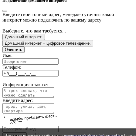
Подключение домашнего интернета
Введите свой точный адрес, менеджер уточнит какой
интернет можно подключить по вашему адресу
Выберите, что вам требуется...
Домашний интернет.
Домашний интернет + цифровое телевидение.
Очистить
Имя:
Телефон:
Информация о заказе:
Введите адрес:
Продолжая использовать сайт, вы соглашаетесь на обработку файлов cookie и
Полити
Ознакомлен с
ползовательским соглашением
и
правилами