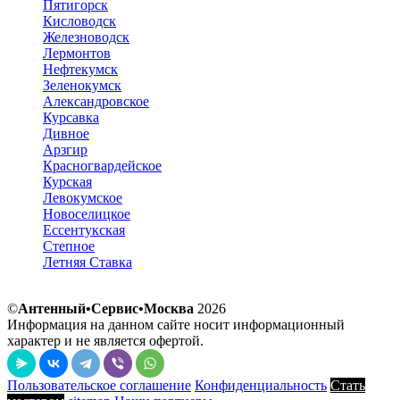
Пятигорск
Кисловодск
Железноводск
Лермонтов
Нефтекумск
Зеленокумск
Александровское
Курсавка
Дивное
Арзгир
Красногвардейское
Курская
Левокумское
Новоселицкое
Ессентукская
Степное
Летняя Ставка
©
Антенный•Сервис•Москва
2026
Информация на данном сайте носит информационный
характер и не является офертой.
Пользовательское соглашение
Конфиденциальность
Стать