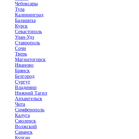
Чебоксары
Тула
Калининград
Балашиха
Курск
Севастополь
Улан-Удэ
Ставрополь
Сочи
Тверь
Магнитогорск
Иваново
Брянск
Белгород
Сургут
Владимир
Нижний Тагил
Архангельск
Чита
Симферополь
Калуга
Смоленск
Волжский
Саранск
Курган