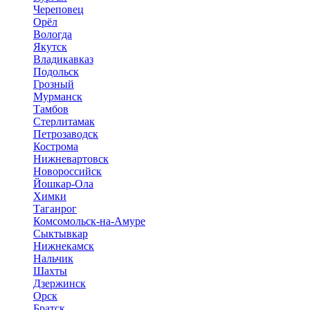
Череповец
Орёл
Вологда
Якутск
Владикавказ
Подольск
Грозный
Мурманск
Тамбов
Стерлитамак
Петрозаводск
Кострома
Нижневартовск
Новороссийск
Йошкар-Ола
Химки
Таганрог
Комсомольск-на-Амуре
Сыктывкар
Нижнекамск
Нальчик
Шахты
Дзержинск
Орск
Братск