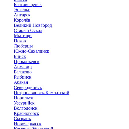
Благовещенск
Энгельс
Ангарск
Королёв
Великий Новгород
Старый Оскол
Мытищи
Псков
Люберцы
Южно-Сахалинск
Бийск
Прокопьевск
Армавир
Балаково
Рыбинск
Абакан
Северодвинск
Петропавловск-Камчатский
Норильск
Уссурийск
Волгодонск
Красногорск
Сызрань
Новочеркасск
Каменск-Уральский