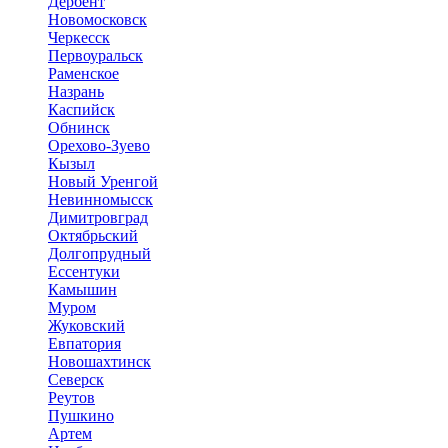
Дербент
Новомосковск
Черкесск
Первоуральск
Раменское
Назрань
Каспийск
Обнинск
Орехово-Зуево
Кызыл
Новый Уренгой
Невинномысск
Димитровград
Октябрьский
Долгопрудный
Ессентуки
Камышин
Муром
Жуковский
Евпатория
Новошахтинск
Северск
Реутов
Пушкино
Артем