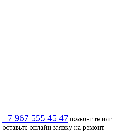
🔥 Вызов мастера
МТС 📞✅
Установка,
настройка ТВ-
антенны в Москве,
быстро и
качественно!
+7 967 555 45 47
позвоните или
оставьте онлайн заявку на ремонт