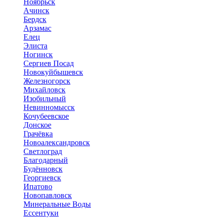
Ноябрьск
Ачинск
Бердск
Арзамас
Елец
Элиста
Ногинск
Сергиев Посад
Новокуйбышевск
Железногорск
Михайловск
Изобильный
Невинномысск
Кочубеевское
Донское
Грачёвка
Новоалександровск
Светлоград
Благодарный
Будённовск
Георгиевск
Ипатово
Новопавловск
Минеральные Воды
Ессентуки