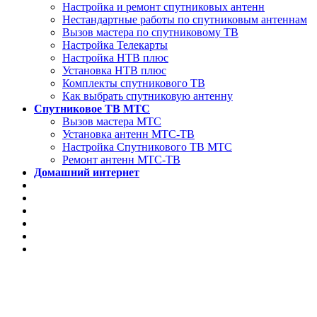
Настройка и ремонт спутниковых антенн
Нестандартные работы по спутниковым антеннам
Вызов мастера по спутниковому ТВ
Настройка Телекарты
Настройка НТВ плюс
Установка НТВ плюс
Комплекты спутникового ТВ
Как выбрать спутниковую антенну
Спутниковое ТВ МТС
Вызов мастера МТС
Установка антенн МТС-ТВ
Настройка Спутникового ТВ МТС
Ремонт антенн МТС-ТВ
Домашний интернет
📌 Установка телев