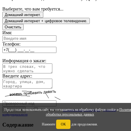
Выберите, что вам требуется...
Домашний интернет.
Домашний интернет + цифровое телевидение.
Очистить
Имя:
Телефон:
Информация о заказе:
Введите адрес:
Продолжая использовать сайт, вы соглашаетесь на обработку файлов cookie и
Полити
Ознакомлен с
ползовательским соглашением
и
правилами
обработки персональных данных
конфиденциальности
Содержание
Нажмите
ОК
для продолжения.