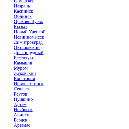
Раменское
Назрань
Каспийск
Обнинск
Орехово-Зуево
Кызыл
Новый Уренгой
Невинномысск
Димитровград
Октябрьский
Долгопрудный
Ессентуки
Камышин
Муром
Жуковский
Евпатория
Новошахтинск
Северск
Реутов
Пушкино
Артем
Ноябрьск
Ачинск
Бердск
Арзамас