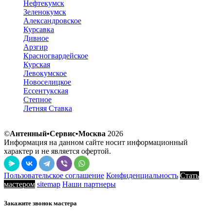
Нефтекумск
Зеленокумск
Александровское
Курсавка
Дивное
Арзгир
Красногвардейское
Курская
Левокумское
Новоселицкое
Ессентукская
Степное
Летняя Ставка
©
Антенный•Сервис•Москва
2026
Информация на данном сайте носит информационный
характер и не является офертой.
Пользовательское соглашение
Конфиденциальность
Стать
мастером
sitemap
Наши партнеры
Закажите звонок мастера