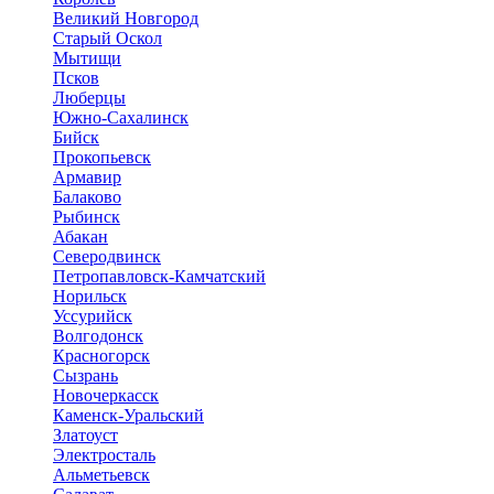
Великий Новгород
Старый Оскол
Мытищи
Псков
Люберцы
Южно-Сахалинск
Бийск
Прокопьевск
Армавир
Балаково
Рыбинск
Абакан
Северодвинск
Петропавловск-Камчатский
Норильск
Уссурийск
Волгодонск
Красногорск
Сызрань
Новочеркасск
Каменск-Уральский
Златоуст
Электросталь
Альметьевск