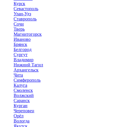
Курск
Севастополь
Улан-Удэ
Ставрополь
Сочи
Тверь
Магнитогорск
Иваново
Брянск
Белгород
Сургут
Владимир
Нижний Тагил
Архангельск
Чита
Симферополь
Калуга
Смоленск
Волжский
Саранск
Курган
Череповец
Орёл
Вологда
Якутск