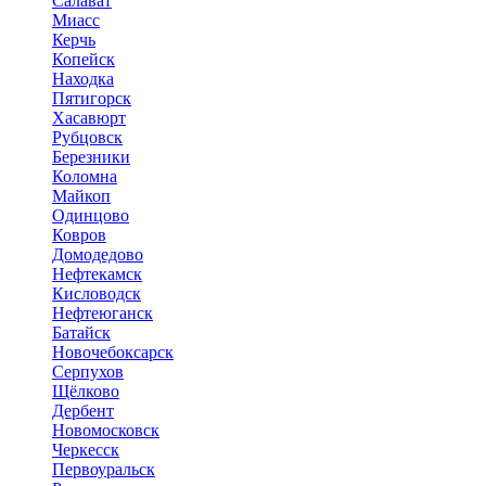
Салават
Миасс
Керчь
Копейск
Находка
Пятигорск
Хасавюрт
Рубцовск
Березники
Коломна
Майкоп
Одинцово
Ковров
Домодедово
Нефтекамск
Кисловодск
Нефтеюганск
Батайск
Новочебоксарск
Серпухов
Щёлково
Дербент
Новомосковск
Черкесск
Первоуральск