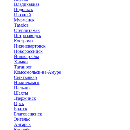
Владикавказ
Подольск
Грозный
Мурманск
Тамбов
Стерлитамак
Петрозаводск
Кострома
Нижневартовск
Новороссийск
Йошкар-Ола
Химки
Таганрог
Комсомольск-на-Амуре
Сыктывкар
Нижнекамск
Нальчик
Шахты
Дзержинск
Орск
Братск
Благовещенск
Энгельс
Ангарск
Королёв