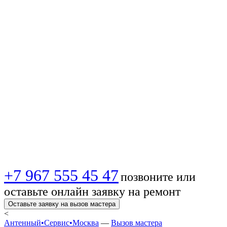
🔧 Вызов мастера
по ремонту ТВ-
антенн в Москве —
быстро,
качественно,
недорого!
+7 967 555 45 47
позвоните или
оставьте онлайн заявку на ремонт
Оставьте заявку на вызов мастера
<
Антенный•Сервис•Москва
—
Вызов мастера