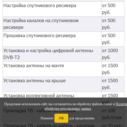
Настройка спутникового ресивера
от 500
руб.
Настройка каналов на спутниковом
от 500
ресивере
руб.
Прошивка спутникового ресивера
от 500
руб.
Установка и настройка цифровой антенны
от 1000
DVB-T2
руб.
Установка антенны на мачте
от 1500
руб.
Установка антенны на крыше
от 1500
руб.
Установка коллективной антенны
от 1500
руб.
Продолжая использовать сайт, вы соглашаетесь на обработку файлов cookie и
Полити
обработки персональных данных
Прокладка ТВ - кабеля по стоякам
от 100
руб./этаж
Нажмите
ОК
для продолжения.
Прокладка ТВ - кабеля по кабель - каналам
от 50 руб./