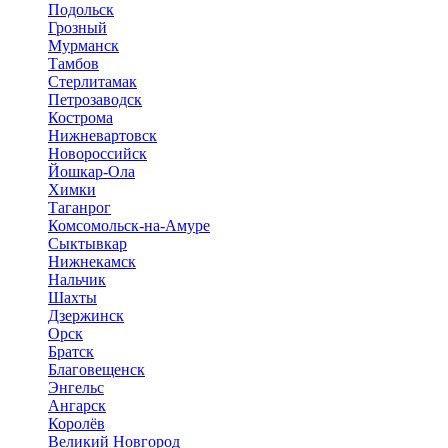
Подольск
Грозный
Мурманск
Тамбов
Стерлитамак
Петрозаводск
Кострома
Нижневартовск
Новороссийск
Йошкар-Ола
Химки
Таганрог
Комсомольск-на-Амуре
Сыктывкар
Нижнекамск
Нальчик
Шахты
Дзержинск
Орск
Братск
Благовещенск
Энгельс
Ангарск
Королёв
Великий Новгород