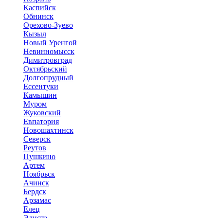
Каспийск
Обнинск
Орехово-Зуево
Кызыл
Новый Уренгой
Невинномысск
Димитровград
Октябрьский
Долгопрудный
Ессентуки
Камышин
Муром
Жуковский
Евпатория
Новошахтинск
Северск
Реутов
Пушкино
Артем
Ноябрьск
Ачинск
Бердск
Арзамас
Елец
Элиста