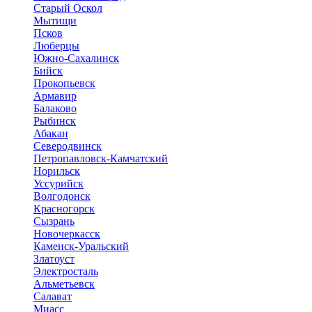
Старый Оскол
Мытищи
Псков
Люберцы
Южно-Сахалинск
Бийск
Прокопьевск
Армавир
Балаково
Рыбинск
Абакан
Северодвинск
Петропавловск-Камчатский
Норильск
Уссурийск
Волгодонск
Красногорск
Сызрань
Новочеркасск
Каменск-Уральский
Златоуст
Электросталь
Альметьевск
Салават
Миасс