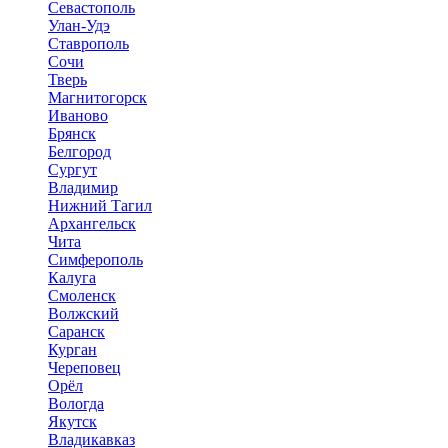
Севастополь
Улан-Удэ
Ставрополь
Сочи
Тверь
Магнитогорск
Иваново
Брянск
Белгород
Сургут
Владимир
Нижний Тагил
Архангельск
Чита
Симферополь
Калуга
Смоленск
Волжский
Саранск
Курган
Череповец
Орёл
Вологда
Якутск
Владикавказ