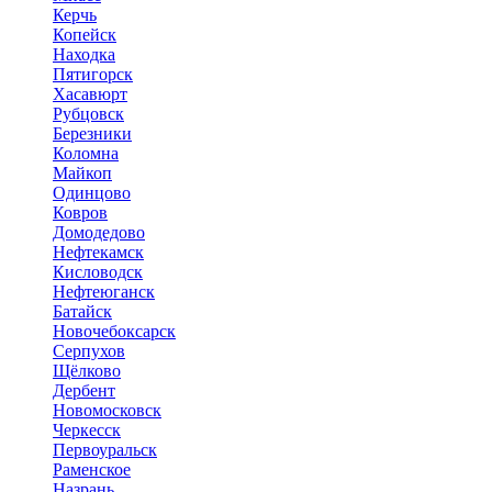
Керчь
Копейск
Находка
Пятигорск
Хасавюрт
Рубцовск
Березники
Коломна
Майкоп
Одинцово
Ковров
Домодедово
Нефтекамск
Кисловодск
Нефтеюганск
Батайск
Новочебоксарск
Серпухов
Щёлково
Дербент
Новомосковск
Черкесск
Первоуральск
Раменское
Назрань