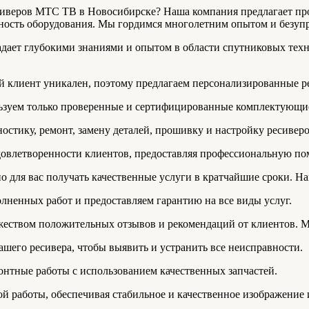
сиверов МТС ТВ в Новосибирске? Наша компания предлагает п
чность оборудования. Мы гордимся многолетним опытом и безуп
адает глубокими знаниями и опытом в области спутниковых тех
й клиент уникален, поэтому предлагаем персонализированные р
ьзуем только проверенные и сертифицированные комплектующие,
остику, ремонт, замену деталей, прошивку и настройку ресиве
довлетворенности клиентов, предоставляя профессиональную по
о для вас получать качественные услуги в кратчайшие сроки. 
лненных работ и предоставляем гарантию на все виды услуг.
жеством положительных отзывов и рекомендаций от клиентов. М
шего ресивера, чтобы выявить и устранить все неисправности.
нтные работы с использованием качественных запчастей.
й работы, обеспечивая стабильное и качественное изображение и