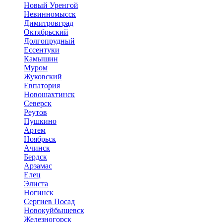
Новый Уренгой
Невинномысск
Димитровград
Октябрьский
Долгопрудный
Ессентуки
Камышин
Муром
Жуковский
Евпатория
Новошахтинск
Северск
Реутов
Пушкино
Артем
Ноябрьск
Ачинск
Бердск
Арзамас
Елец
Элиста
Ногинск
Сергиев Посад
Новокуйбышевск
Железногорск