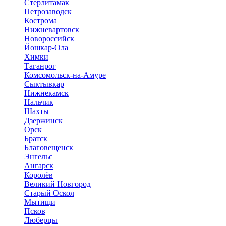
Стерлитамак
Петрозаводск
Кострома
Нижневартовск
Новороссийск
Йошкар-Ола
Химки
Таганрог
Комсомольск-на-Амуре
Сыктывкар
Нижнекамск
Нальчик
Шахты
Дзержинск
Орск
Братск
Благовещенск
Энгельс
Ангарск
Королёв
Великий Новгород
Старый Оскол
Мытищи
Псков
Люберцы