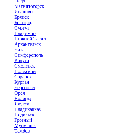
Тверь
Магнитогорск
Иваново
Брянск
Белгород
Сургут
Владимир
Нижний Тагил
Архангельск
Чита
Симферополь
Калуга
Смоленск
Волжский
Саранск
Курган
Череповец
Орёл
Вологда
Якутск
Владикавказ
Подольск
Грозный
Мурманск
Тамбов