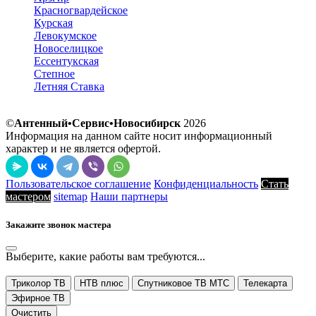
Красногвардейское
Курская
Левокумское
Новоселицкое
Ессентукская
Степное
Летняя Ставка
©
Антенный•Сервис•Новосибирск
2026
Информация на данном сайте носит информационный
характер и не является офертой.
Пользовательское соглашение
Конфиденциальность
Стать
мастером
sitemap
Наши партнеры
Закажите звонок мастера
Выберите, какие работы вам требуются...
Триколор ТВ
НТВ плюс
Спутниковое ТВ МТС
Телекарта
Эфирное ТВ
Очистить