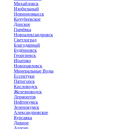
Михайловск
Изобильный
Невинномысск
Кочубеевское
Донское
Грачёвка
Новоалександровск
Светлоград
Благодарный
Будённовск
Георгиевск
Ипатово
Новопавловск
Минеральные Воды
Ессентуки
Пятигорск
Кисловодск
Железноводск
Лермонтов
Нефтекумск
Зеленокумск
Александровское
Курсавка
Дивное
Арзгир