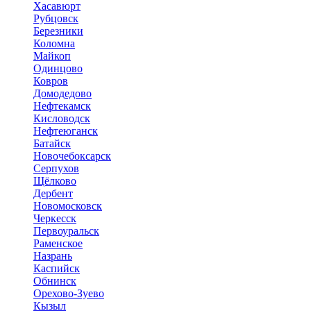
Хасавюрт
Рубцовск
Березники
Коломна
Майкоп
Одинцово
Ковров
Домодедово
Нефтекамск
Кисловодск
Нефтеюганск
Батайск
Новочебоксарск
Серпухов
Щёлково
Дербент
Новомосковск
Черкесск
Первоуральск
Раменское
Назрань
Каспийск
Обнинск
Орехово-Зуево
Кызыл