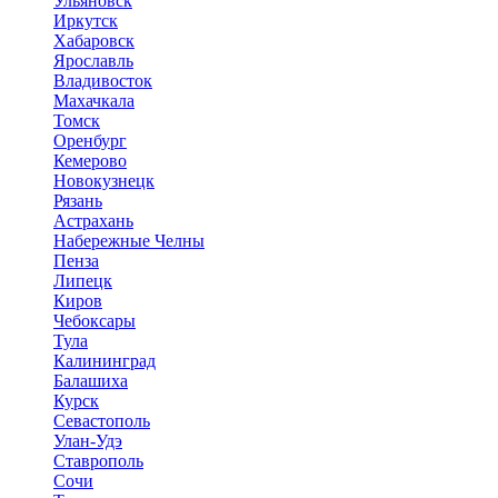
Ульяновск
Иркутск
Хабаровск
Ярославль
Владивосток
Махачкала
Томск
Оренбург
Кемерово
Новокузнецк
Рязань
Астрахань
Набережные Челны
Пенза
Липецк
Киров
Чебоксары
Тула
Калининград
Балашиха
Курск
Севастополь
Улан-Удэ
Ставрополь
Сочи