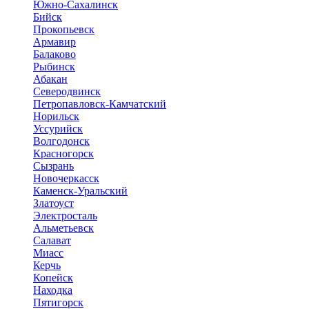
Южно-Сахалинск
Бийск
Прокопьевск
Армавир
Балаково
Рыбинск
Абакан
Северодвинск
Петропавловск-Камчатский
Норильск
Уссурийск
Волгодонск
Красногорск
Сызрань
Новочеркасск
Каменск-Уральский
Златоуст
Электросталь
Альметьевск
Салават
Миасс
Керчь
Копейск
Находка
Пятигорск