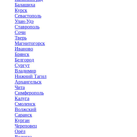
Балашиха
Курск
Севастополь
Улан-Удэ
Ставрополь
Сочи
Тверь
Магнитогорск
Иваново
Брянск
Белгород
Сургут
Владимир
Нижний Тагил
Архангельск
Чита
Симферополь
Калуга
Смоленск
Волжский
Саранск
Курган
Череповец
Орёл
Вологда