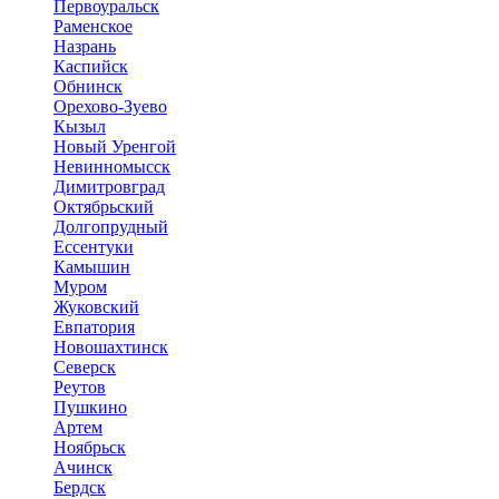
Первоуральск
Раменское
Назрань
Каспийск
Обнинск
Орехово-Зуево
Кызыл
Новый Уренгой
Невинномысск
Димитровград
Октябрьский
Долгопрудный
Ессентуки
Камышин
Муром
Жуковский
Евпатория
Новошахтинск
Северск
Реутов
Пушкино
Артем
Ноябрьск
Ачинск
Бердск