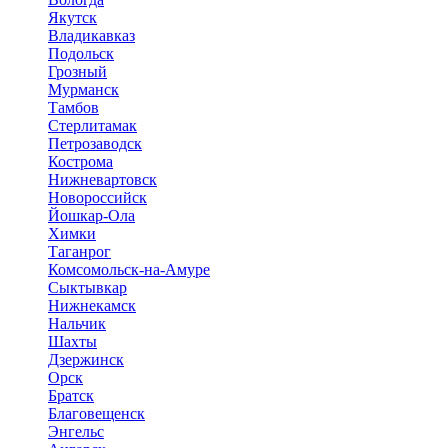
Якутск
Владикавказ
Подольск
Грозный
Мурманск
Тамбов
Стерлитамак
Петрозаводск
Кострома
Нижневартовск
Новороссийск
Йошкар-Ола
Химки
Таганрог
Комсомольск-на-Амуре
Сыктывкар
Нижнекамск
Нальчик
Шахты
Дзержинск
Орск
Братск
Благовещенск
Энгельс