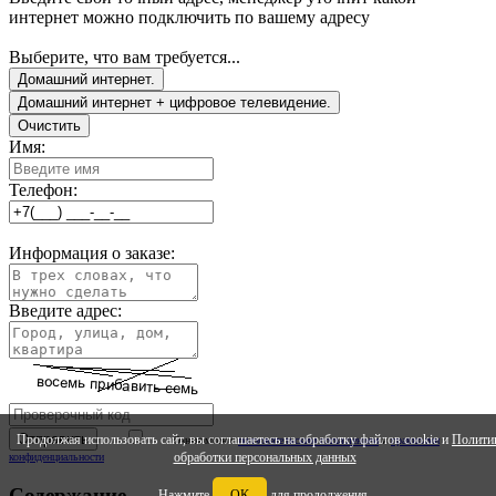
интернет можно подключить по вашему адресу
Выберите, что вам требуется...
Домашний интернет.
Домашний интернет + цифровое телевидение.
Очистить
Имя:
Телефон:
Информация о заказе:
Введите адрес:
Продолжая использовать сайт, вы соглашаетесь на обработку файлов cookie и
Полити
Ознакомлен с
ползовательским соглашением
и
правилами
обработки персональных данных
конфиденциальности
Содержание
Нажмите
ОК
для продолжения.