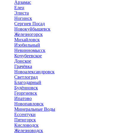
Арзамас
Елец
Элиста
Ногинск
Сергиев Посад
Новокуйбышевск
Железногорск
Михайловск
Изобильный
Невинномысск
Кочубеевское
Донское
Грачёвка
Новоалександровск
Светлоград
Благодарный
Будённовск
Георгиевск
Ипатово
Новопавловск
Минеральные Воды
Ессентуки
Пятигорск
Кисловодск
Железноводск