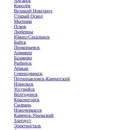
Ангарск
Королёв
Великий Новгород
Старый Оскол
Мытищи
Псков
Люберцы
Южно-Сахалинск
Бийск
Прокопьевск
Армавир
Балаково
Рыбинск
Абакан
Северодвинск
Петропавловск-Камчатский
Норильск
Уссурийск
Волгодонск
Красногорск
Сызрань
Новочеркасск
Каменск-Уральский
Златоуст
Электросталь