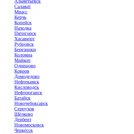
Альметьевск
Салават
Миасс
Керчь
Копейск
Находка
Пятигорск
Хасавюрт
Рубцовск
Березники
Коломна
Майкоп
Одинцово
Ковров
Домодедово
Нефтекамск
Кисловодск
Нефтеюганск
Батайск
Новочебоксарск
Серпухов
Щёлково
Дербент
Новомосковск
Черкесск