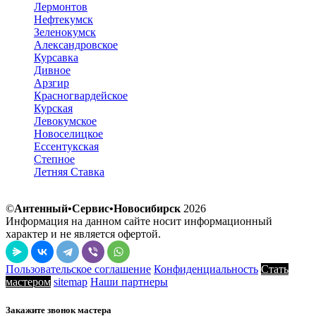
Лермонтов
Нефтекумск
Зеленокумск
Александровское
Курсавка
Дивное
Арзгир
Красногвардейское
Курская
Левокумское
Новоселицкое
Ессентукская
Степное
Летняя Ставка
©
Антенный•Сервис•Новосибирск
2026
Информация на данном сайте носит информационный
характер и не является офертой.
Пользовательское соглашение
Конфиденциальность
Стать
мастером
sitemap
Наши партнеры
Закажите звонок мастера