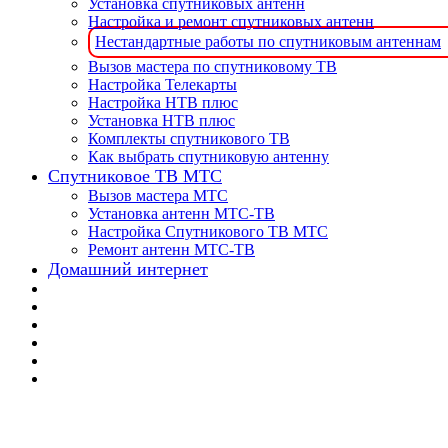
Установка спутниковых антенн
Настройка и ремонт спутниковых антенн
Нестандартные работы по спутниковым антеннам
Вызов мастера по спутниковому ТВ
Настройка Телекарты
Настройка НТВ плюс
Установка НТВ плюс
Комплекты спутникового ТВ
Как выбрать спутниковую антенну
Спутниковое ТВ МТС
Вызов мастера МТС
Установка антенн МТС-ТВ
Настройка Спутникового ТВ МТС
Ремонт антенн МТС-ТВ
Домашний интернет
🔥 Установка спутн