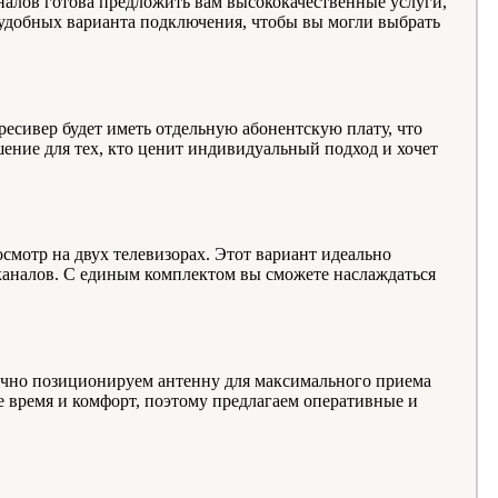
алов готова предложить вам высококачественные услуги,
 удобных варианта подключения, чтобы вы могли выбрать
есивер будет иметь отдельную абонентскую плату, что
ение для тех, кто ценит индивидуальный подход и хочет
мотр на двух телевизорах. Этот вариант идеально
и каналов. С единым комплектом вы сможете наслаждаться
очно позиционируем антенну для максимального приема
е время и комфорт, поэтому предлагаем оперативные и