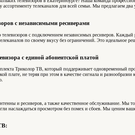
ольких телевизоров в Екатеринбурге? Наша команда профессион
у ассортименту телеканалов для всей семьи. Мы предлагаем два
зоров с независимыми ресиверами
 телевизоров с подключением независимых ресиверов. Каждый р
елеканалов по своему вкусу без ограничений. Это идеальное реш
евизора с единой абонентской платой
плекта Триколор ТВ, который поддерживает одновременный прос
ской плате, не теряя при этом в качестве сигнала и разнообрази
о.
нтенны и ресиверов, а также качественное обслуживание. Мы т
могли наслаждаться просмотром без помех и сбоев. Мы ценим ваш
ТВ: