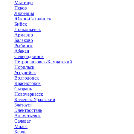
Мытищи
Псков
Люберцы
Южно-Сахалинск
Бийск
Прокопьевск
Армавир
Балаково
Рыбинск
Абакан
Северодвинск
Петропавловск-Камчатский
Норильск
Уссурийск
Волгодонск
Красногорск
Сызрань
Новочеркасск
Каменск-Уральский
Златоуст
Электросталь
Альметьевск
Салават
Миасс
Керчь