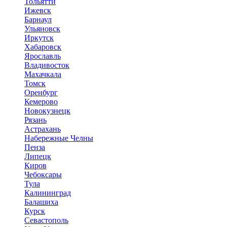
Тольятти
Ижевск
Барнаул
Ульяновск
Иркутск
Хабаровск
Ярославль
Владивосток
Махачкала
Томск
Оренбург
Кемерово
Новокузнецк
Рязань
Астрахань
Набережные Челны
Пенза
Липецк
Киров
Чебоксары
Тула
Калининград
Балашиха
Курск
Севастополь