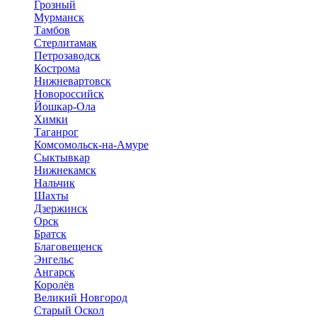
Грозный
Мурманск
Тамбов
Стерлитамак
Петрозаводск
Кострома
Нижневартовск
Новороссийск
Йошкар-Ола
Химки
Таганрог
Комсомольск-на-Амуре
Сыктывкар
Нижнекамск
Нальчик
Шахты
Дзержинск
Орск
Братск
Благовещенск
Энгельс
Ангарск
Королёв
Великий Новгород
Старый Оскол