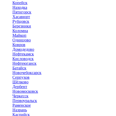
Копейск
Находка
Пятигорск
Хасавюрт
Рубцовск
Березники
Коломна
Майкоп
Одинцово
Ковров
Домодедово
Нефтекамск
Кисловодск
Нефтеюганск
Батайск
Новочебоксарск
Серпухов
Щёлково
Дербент
Новомосковск
Черкесск
Первоуральск
Раменское
Назрань
Каспийск