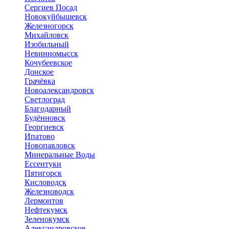
Сергиев Посад
Новокуйбышевск
Железногорск
Михайловск
Изобильный
Невинномысск
Кочубеевское
Донское
Грачёвка
Новоалександровск
Светлоград
Благодарный
Будённовск
Георгиевск
Ипатово
Новопавловск
Минеральные Воды
Ессентуки
Пятигорск
Кисловодск
Железноводск
Лермонтов
Нефтекумск
Зеленокумск
Александровское