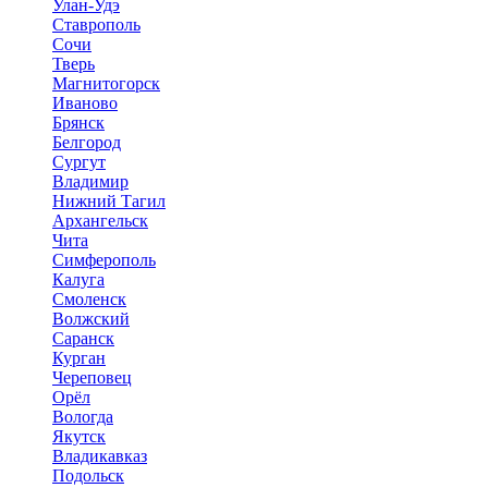
Улан-Удэ
Ставрополь
Сочи
Тверь
Магнитогорск
Иваново
Брянск
Белгород
Сургут
Владимир
Нижний Тагил
Архангельск
Чита
Симферополь
Калуга
Смоленск
Волжский
Саранск
Курган
Череповец
Орёл
Вологда
Якутск
Владикавказ
Подольск