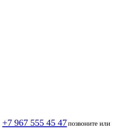
📺 Настройка
цифровой эфирной
ТВ-антенны в
Екатеринбурге —
подключение
цифрового
телевидения ✅
+7 967 555 45 47
позвоните или