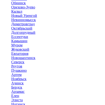
Обнинск
Орехово-Зуево
Кызыл
Новый Уренгой
Невинномысск
Димитровград
Октябрьский
Долгопрудный
Ессентуки
Камышин
Муром
Жуковский
Евпатория
Новошахтинск
Северск
Реутов
Пушкино
Артем
Ноябрьск
Ачинск
Бердск
Арзамас
Елец
Элиста
Ногинск