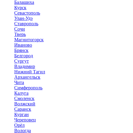
Балашиха
Курск
Севастополь
Улан-Удэ
Ставрополь
Сочи
Тверь
Магнитогорск
Иваново
Брянск
Белгород
Сургут
Владимир
Нижний Тагил
Архангельск
Чита
Симферополь
Калуга
Смоленск
Волжский
Саранск
Курган
Череповец
Орёл
Вологда