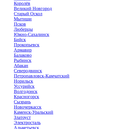
Королёв
Великий Новгород
Старый Оскол
Мытищи
Псков
Люберцы
Южно-Сахалинск
Бийск
Прокопьевск
Армавир
Балаково
Рыбинск
Абакан
Северодвинск
Петропавловск-Камчатский
Норильск
Уссурийск
Волгодонск
Красногорск
Сызрань
Новочеркасск
Каменск-Уральский
Златоуст
Электросталь
Альметьевск