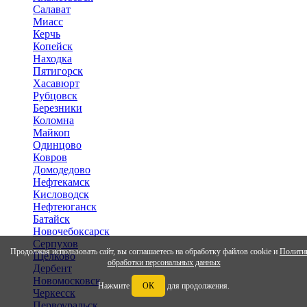
Салават
Миасс
Керчь
Копейск
Находка
Пятигорск
Хасавюрт
Рубцовск
Березники
Коломна
Майкоп
Одинцово
Ковров
Домодедово
Нефтекамск
Кисловодск
Нефтеюганск
Батайск
Новочебоксарск
Серпухов
Продолжая использовать сайт, вы соглашаетесь на обработку файлов cookie и
Полити
Щёлково
обработки персональных данных
Дербент
Новомосковск
Нажмите
ОК
для продолжения.
Черкесск
Первоуральск