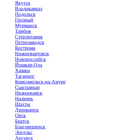
Якутск
Владикавказ
Подольск
Грозный
Мурманск
Тамбов
Стерлитамак
Петрозаводск
Кострома
Нижневартовск
Новороссийск
Йошкар-Ола
Химки
Таганрог
Комсомольск-на-Амуре
Сыктывкар
Нижнекамск
Нальчик
Шахты
Дзержинск
Орск
Братск
Благовещенск
Энгельс
Ангарск