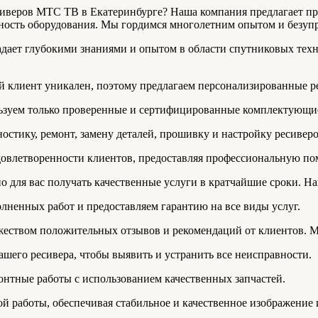
сиверов МТС ТВ в Екатеринбурге? Наша компания предлагает п
чность оборудования. Мы гордимся многолетним опытом и безуп
адает глубокими знаниями и опытом в области спутниковых тех
й клиент уникален, поэтому предлагаем персонализированные р
ьзуем только проверенные и сертифицированные комплектующие,
остику, ремонт, замену деталей, прошивку и настройку ресиве
довлетворенности клиентов, предоставляя профессиональную по
о для вас получать качественные услуги в кратчайшие сроки. 
лненных работ и предоставляем гарантию на все виды услуг.
жеством положительных отзывов и рекомендаций от клиентов. М
шего ресивера, чтобы выявить и устранить все неисправности.
нтные работы с использованием качественных запчастей.
й работы, обеспечивая стабильное и качественное изображение и