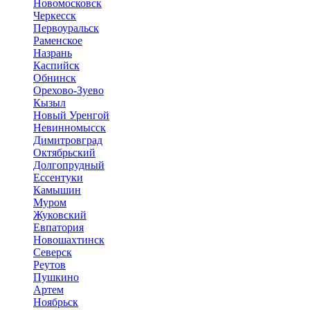
Новомосковск
Черкесск
Первоуральск
Раменское
Назрань
Каспийск
Обнинск
Орехово-Зуево
Кызыл
Новый Уренгой
Невинномысск
Димитровград
Октябрьский
Долгопрудный
Ессентуки
Камышин
Муром
Жуковский
Евпатория
Новошахтинск
Северск
Реутов
Пушкино
Артем
Ноябрьск