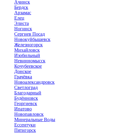
Ачинск
Бердск
Арзамас
Елец
Элиста
Ногинск
Сергиев Посад
Новокуйбышевск
Железногорск
Михайловск
Изобильный
Невинномысск
Кочубеевское
Донское
Грачёвка
Новоалександровск
Светлоград
Благодарный
Будённовск
Георгиевск
Ипатово
Новопавловск
Минеральные Воды
Ессентуки
Пятигорск