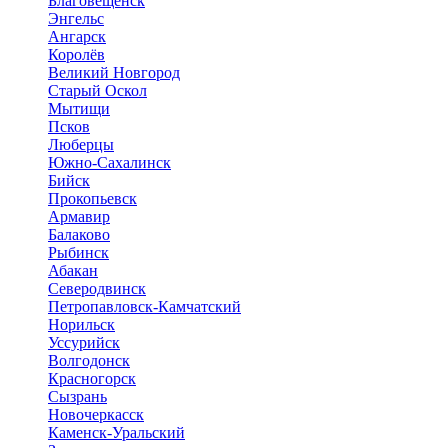
Благовещенск
Энгельс
Ангарск
Королёв
Великий Новгород
Старый Оскол
Мытищи
Псков
Люберцы
Южно-Сахалинск
Бийск
Прокопьевск
Армавир
Балаково
Рыбинск
Абакан
Северодвинск
Петропавловск-Камчатский
Норильск
Уссурийск
Волгодонск
Красногорск
Сызрань
Новочеркасск
Каменск-Уральский