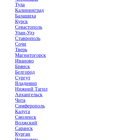
Тула
Калининград
Балашиха
Курск
Севастополь
Улан-Удэ
Ставрополь
Сочи
Тверь
Магнитогорск
Иваново
Брянск
Белгород
Сургут
Владимир
Нижний Тагил
Архангельск
Чита
Симферополь
Калуга
Смоленск
Волжский
Саранск
Курган
Череповец