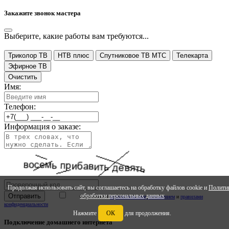
Закажите звонок мастера
Выберите, какие работы вам требуются...
Триколор ТВ
НТВ плюс
Спутниковое ТВ МТС
Телекарта
Эфирное ТВ
Очистить
Имя:
Телефон:
Информация о заказе:
Продолжая использовать сайт, вы соглашаетесь на обработку файлов cookie и
Полити
обработки персональных данных
Ознакомлен с
ползовательским соглашением
и
правилами
конфиденциальности
Нажмите
ОК
для продолжения.
Подключение домашнего интернета