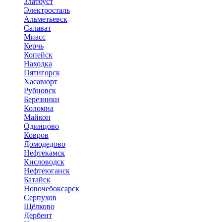
Златоуст
Электросталь
Альметьевск
Салават
Миасс
Керчь
Копейск
Находка
Пятигорск
Хасавюрт
Рубцовск
Березники
Коломна
Майкоп
Одинцово
Ковров
Домодедово
Нефтекамск
Кисловодск
Нефтеюганск
Батайск
Новочебоксарск
Серпухов
Щёлково
Дербент