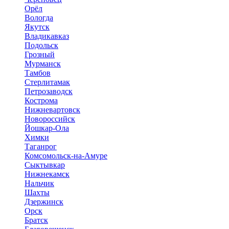
Орёл
Вологда
Якутск
Владикавказ
Подольск
Грозный
Мурманск
Тамбов
Стерлитамак
Петрозаводск
Кострома
Нижневартовск
Новороссийск
Йошкар-Ола
Химки
Таганрог
Комсомольск-на-Амуре
Сыктывкар
Нижнекамск
Нальчик
Шахты
Дзержинск
Орск
Братск