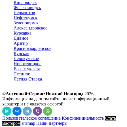
Кисловодск
Железноводск
Лермонтов
Нефтекумск
Зеленокумск
Александровское
Курсавка
Дивное
Арзгир
Красногвардейское
Курская
Левокумское
Новоселицкое
Ессентукская
Степное
Летняя Ставка
©
Антенный•Сервис•Нижний Новгород
2026
Информация на данном сайте носит информационный
характер и не является офертой.
Пользовательское соглашение
Конфиденциальность
Стать
мастером
sitemap
Наши партнеры