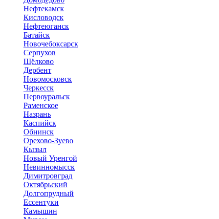
Нефтекамск
Кисловодск
Нефтеюганск
Батайск
Новочебоксарск
Серпухов
Щёлково
Дербент
Новомосковск
Черкесск
Первоуральск
Раменское
Назрань
Каспийск
Обнинск
Орехово-Зуево
Кызыл
Новый Уренгой
Невинномысск
Димитровград
Октябрьский
Долгопрудный
Ессентуки
Камышин