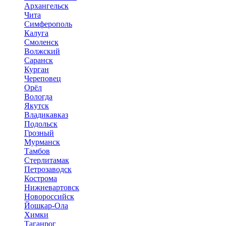
Архангельск
Чита
Симферополь
Калуга
Смоленск
Волжский
Саранск
Курган
Череповец
Орёл
Вологда
Якутск
Владикавказ
Подольск
Грозный
Мурманск
Тамбов
Стерлитамак
Петрозаводск
Кострома
Нижневартовск
Новороссийск
Йошкар-Ола
Химки
Таганрог