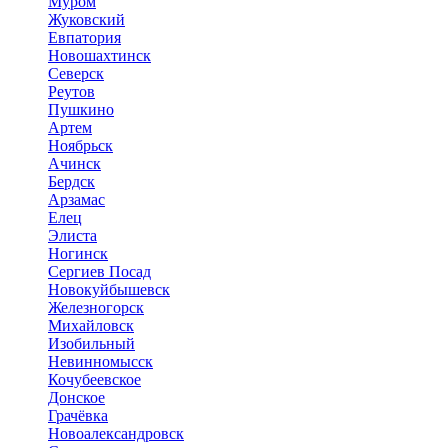
Муром
Жуковский
Евпатория
Новошахтинск
Северск
Реутов
Пушкино
Артем
Ноябрьск
Ачинск
Бердск
Арзамас
Елец
Элиста
Ногинск
Сергиев Посад
Новокуйбышевск
Железногорск
Михайловск
Изобильный
Невинномысск
Кочубеевское
Донское
Грачёвка
Новоалександровск