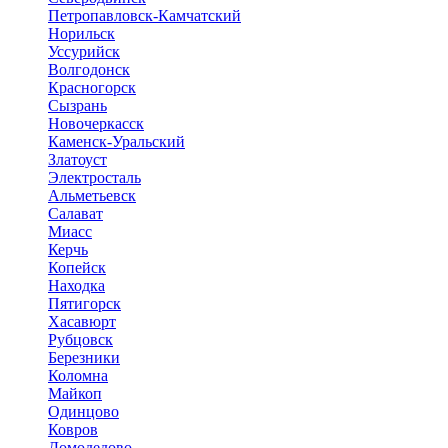
Петропавловск-Камчатский
Норильск
Уссурийск
Волгодонск
Красногорск
Сызрань
Новочеркасск
Каменск-Уральский
Златоуст
Электросталь
Альметьевск
Салават
Миасс
Керчь
Копейск
Находка
Пятигорск
Хасавюрт
Рубцовск
Березники
Коломна
Майкоп
Одинцово
Ковров
Домодедово