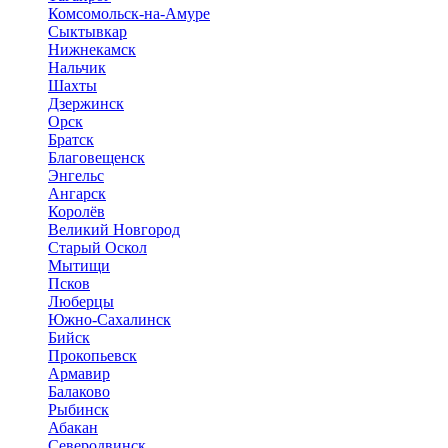
Комсомольск-на-Амуре
Сыктывкар
Нижнекамск
Нальчик
Шахты
Дзержинск
Орск
Братск
Благовещенск
Энгельс
Ангарск
Королёв
Великий Новгород
Старый Оскол
Мытищи
Псков
Люберцы
Южно-Сахалинск
Бийск
Прокопьевск
Армавир
Балаково
Рыбинск
Абакан
Северодвинск