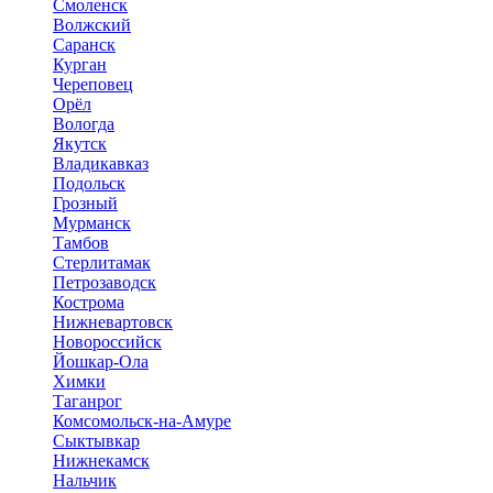
Смоленск
Волжский
Саранск
Курган
Череповец
Орёл
Вологда
Якутск
Владикавказ
Подольск
Грозный
Мурманск
Тамбов
Стерлитамак
Петрозаводск
Кострома
Нижневартовск
Новороссийск
Йошкар-Ола
Химки
Таганрог
Комсомольск-на-Амуре
Сыктывкар
Нижнекамск
Нальчик