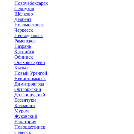
Новочебоксарск
Серпухов
Щёлково
Дербент
Новомосковск
Черкесск
Первоуральск
Раменское
Назрань
Каспийск
Обнинск
Орехово-Зуево
Кызыл
Новый Уренгой
Невинномысск
Димитровград
Октябрьский
Долгопрудный
Ессентуки
Камышин
Муром
Жуковский
Евпатория
Новошахтинск
Северск