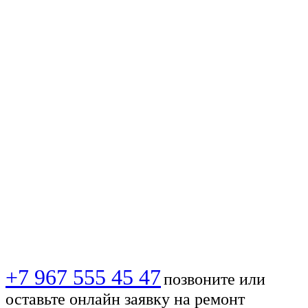
🔥 Вызов мастера
МТС 📞✅
Установка,
настройка ТВ-
антенны в Санкт-
Петербурге, быстро
и качественно!
+7 967 555 45 47
позвоните или
оставьте онлайн заявку на ремонт