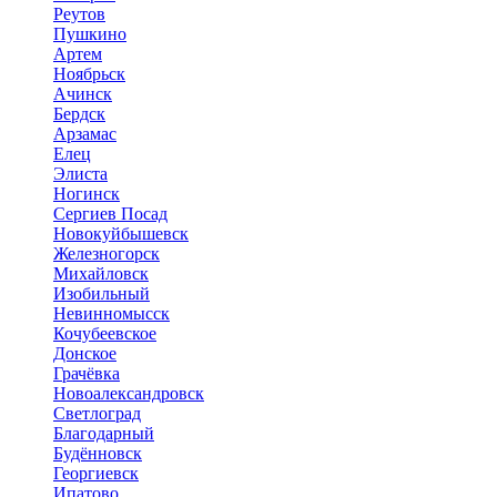
Реутов
Пушкино
Артем
Ноябрьск
Ачинск
Бердск
Арзамас
Елец
Элиста
Ногинск
Сергиев Посад
Новокуйбышевск
Железногорск
Михайловск
Изобильный
Невинномысск
Кочубеевское
Донское
Грачёвка
Новоалександровск
Светлоград
Благодарный
Будённовск
Георгиевск
Ипатово