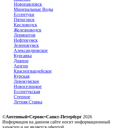
Новопавловск
Минеральные Воды
Ессентуки
Пятигорск
Кисловодск
Железноводск
Лермонтов
Нефтекумск
Зеленокумск
Александровское
Курсавка
Дивное
Арзгир
Красногвардейское
Курская
Левокумское
Новоселицкое
Ессентукская
Степное
Летняя Ставка
©
Антенный•Сервис•Санкт-Петербург
2026
Информация на данном сайте носит информационный
характер и не является офертой.