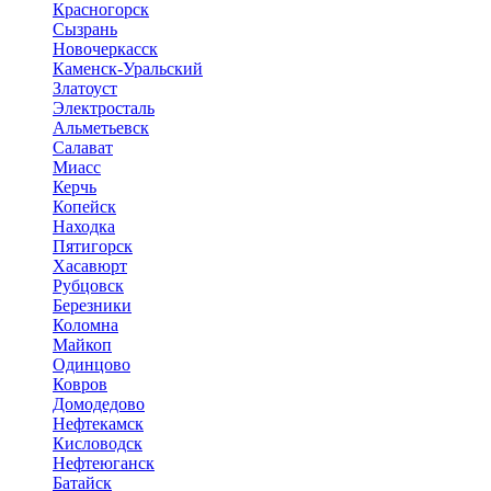
Красногорск
Сызрань
Новочеркасск
Каменск-Уральский
Златоуст
Электросталь
Альметьевск
Салават
Миасс
Керчь
Копейск
Находка
Пятигорск
Хасавюрт
Рубцовск
Березники
Коломна
Майкоп
Одинцово
Ковров
Домодедово
Нефтекамск
Кисловодск
Нефтеюганск
Батайск