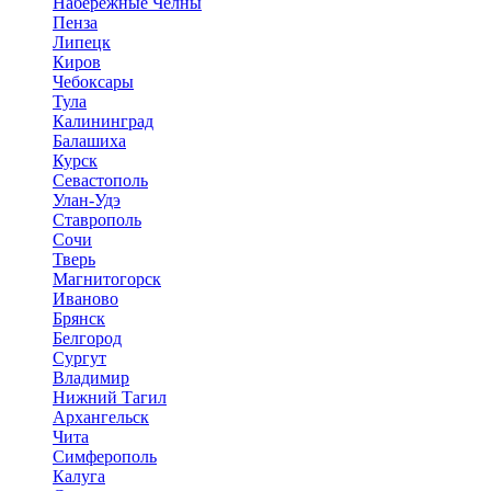
Набережные Челны
Пенза
Липецк
Киров
Чебоксары
Тула
Калининград
Балашиха
Курск
Севастополь
Улан-Удэ
Ставрополь
Сочи
Тверь
Магнитогорск
Иваново
Брянск
Белгород
Сургут
Владимир
Нижний Тагил
Архангельск
Чита
Симферополь
Калуга