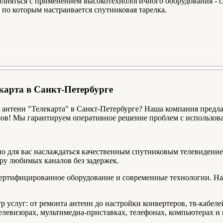
лняться с применением высокотехнологичного оборудования - с
по которым настраивается спутниковая тарелка.
карта в Санкт-Петербурге
 антенн "Телекарта" в Санкт-Петербурге? Наша компания предл
еров! Мы гарантируем оперативное решение проблем с использо
о для вас наслаждаться качественным спутниковым телевидение
ру любимых каналов без задержек.
ертифицированное оборудование и современные технологии. Н
 услуг: от ремонта антенн до настройки конвертеров, тв-кабел
левизорах, мультимедиа-приставках, телефонах, компьютерах и