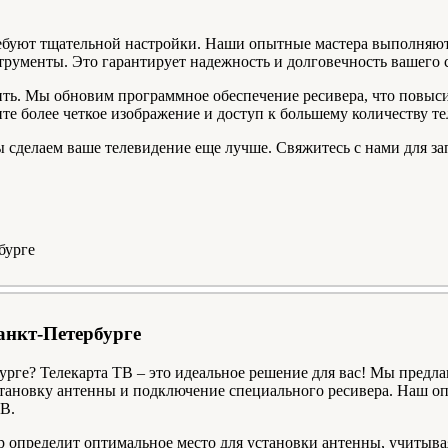
ебуют тщательной настройки. Наши опытные мастера выполняют 
рументы. Это гарантирует надежность и долговечность вашего 
ть. Мы обновим программное обеспечение ресивера, что повысит
те более четкое изображение и доступ к большему количеству те
ы сделаем ваше телевидение еще лучше. Свяжитесь с нами для за
анкт-Петербурге
рге? Телекарта ТВ – это идеальное решение для вас! Мы предла
тановку антенны и подключение специального ресивера. Наш оп
В.
 определит оптимальное место для установки антенны, учитывая