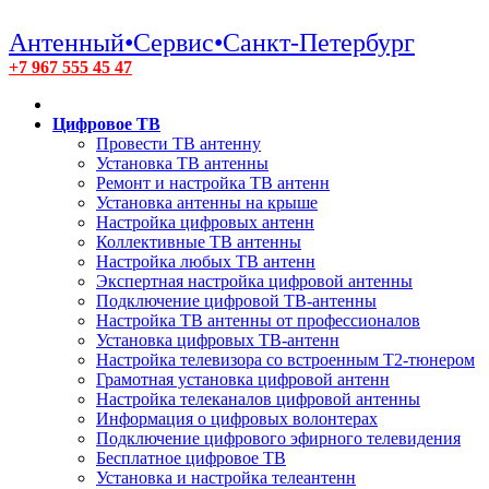
Антенный•Сервис•Санкт-Петербург
+7 967 555 45 47
Цифровое ТВ
Провести ТВ антенну
Установка ТВ антенны
Ремонт и настройка ТВ антенн
Установка антенны на крыше
Настройка цифровых антенн
Коллективные ТВ антенны
Настройка любых ТВ антенн
Экспертная настройка цифровой антенны
Подключение цифровой ТВ-антенны
Настройка ТВ антенны от профессионалов
Установка цифровых ТВ-антенн
Настройка телевизора со встроенным T2-тюнером
Грамотная установка цифровой антенн
Настройка телеканалов цифровой антенны
Информация о цифровых волонтерах
Подключение цифрового эфирного телевидения
Бесплатное цифровое ТВ
Установка и настройка телеантенн